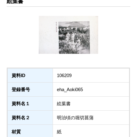
絵葉書
資料ID
106209
登録番号
eha_Aoki065
資料名１
絵葉書
資料名２
明治頃の堀切菖蒲
材質
紙