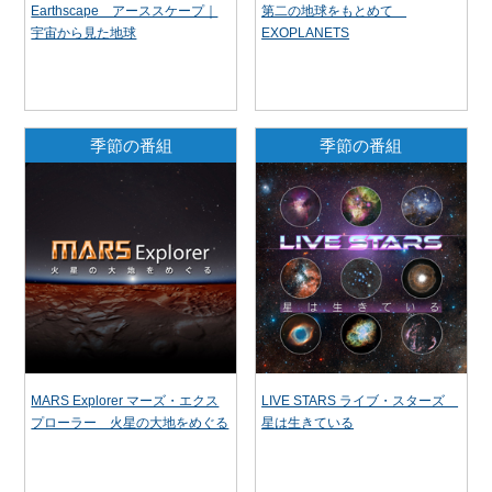
Earthscape アーススケープ｜
第二の地球をもとめて
宇宙から見た地球
EXOPLANETS
季節の番組
季節の番組
MARS Explorer マーズ・エクス
LIVE STARS ライブ・スターズ
プローラー 火星の大地をめぐる
星は生きている