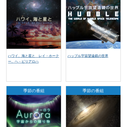
ハワイ、海と星と レイ・ホーク
ハッブル宇宙望遠鏡の世界
ー、ヘ・ピリアロハ
季節の番組
季節の番組