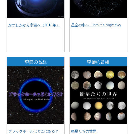
かつしかから宇宙へ（2018年）
星空の中へ Into the Night Sky
季節の番組
季節の番組
ブラックホールはどこにある？
衛星たちの世界