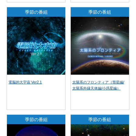
季節の番組
季節の番組
電脳的大宇宙 Ver2.1
太陽系のフロンティア（彗星編/
太陽系外縁天体編/小惑星編）
季節の番組
季節の番組