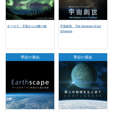
オーロラ・宇宙からの贈り物
宇宙創世 The Genesis of our
Universe
季節の番組
季節の番組