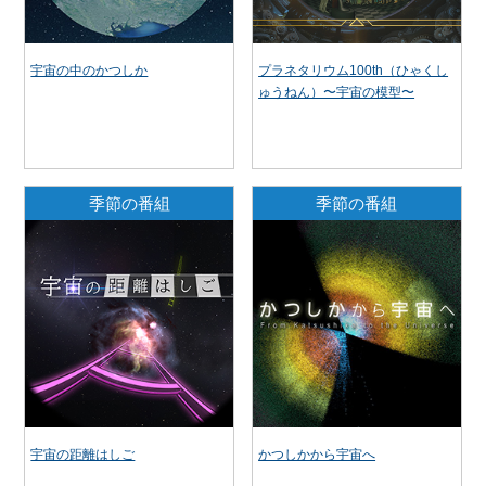
宇宙の中のかつしか
プラネタリウム100th（ひゃくし
ゅうねん）〜宇宙の模型〜
季節の番組
季節の番組
宇宙の距離はしご
かつしかから宇宙へ