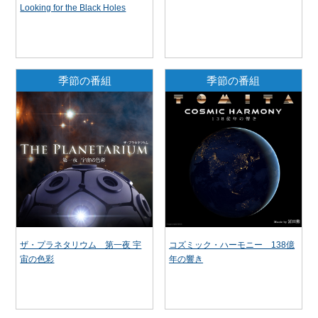
Looking for the Black Holes
季節の番組
季節の番組
ザ・プラネタリウム 第一夜 宇
コズミック・ハーモニー 138億
宙の色彩
年の響き