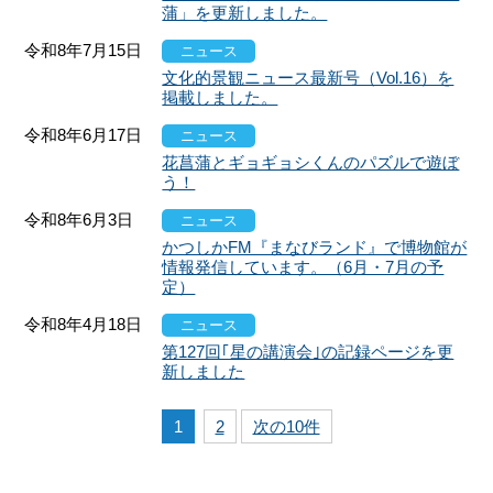
蒲」を更新しました。
令和8年7月15日
ニュース
文化的景観ニュース最新号（Vol.16）を
掲載しました。
令和8年6月17日
ニュース
花菖蒲とギョギョシくんのパズルで遊ぼ
う！
令和8年6月3日
ニュース
かつしかFM『まなびランド』で博物館が
情報発信しています。（6月・7月の予
定）
令和8年4月18日
ニュース
第127回｢星の講演会｣の記録ページを更
新しました
1
2
次の10件