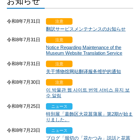
お知らせ
令和8年7月31日
注意
翻訳サービスメンテナンスのお知らせ
令和8年7月31日
注意
Notice Regarding Maintenance of the
Museum Website Translation Service
令和8年7月31日
注意
关于博物馆网站翻译服务维护的通知
令和8年7月30日
注意
이 박물관 웹 사이트 번역 서비스 유지 보
수 알림
令和8年7月25日
ニュース
特別展「葛飾区大花菖蒲展」第2期が始ま
りました。
令和8年7月23日
ニュース
ブログ「堀切の「花かつみ」説話と花菖