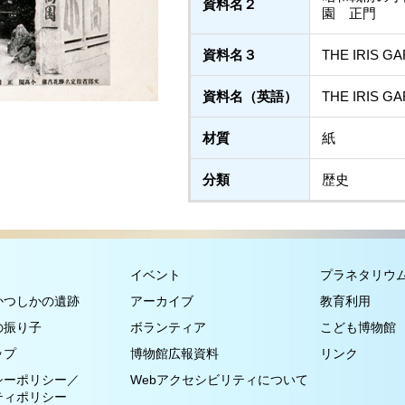
資料名２
園 正門
資料名３
THE IRIS GA
資料名（英語）
THE IRIS GA
材質
紙
分類
歴史
イベント
プラネタリウ
かつしかの遺跡
アーカイブ
教育利用
の振り子
ボランティア
こども博物館
ップ
博物館広報資料
リンク
シーポリシー／
Webアクセシビリティについて
ティポリシー