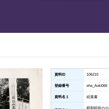
資料ID
106210
登録番号
eha_Aoki066
資料名１
絵葉書
昭和戦前の小