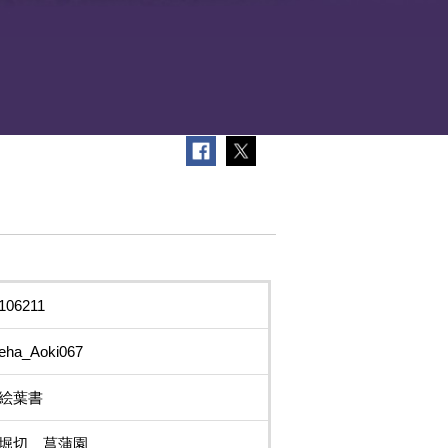
106211
eha_Aoki067
絵葉書
堀切 菖蒲園