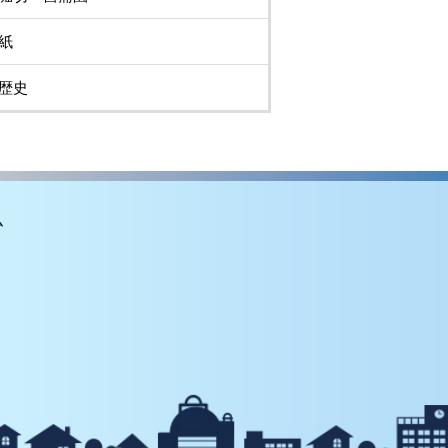
紙
歴史
ム