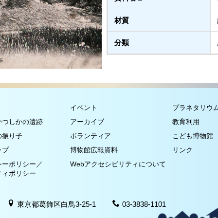
材質
分類
イベント
プラネタリウ
かつしかの遺跡
アーカイブ
教育利用
の振り子
ボランティア
こども博物館
ップ
博物館広報資料
リンク
シーポリシー／
Webアクセシビリティについて
ティポリシー
東京都葛飾区白鳥3-25-1
03-3838-1101