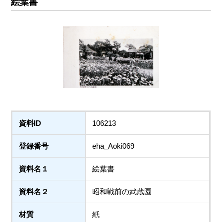
絵葉書
資料ID
106213
登録番号
eha_Aoki069
資料名１
絵葉書
資料名２
昭和戦前の武蔵園
材質
紙