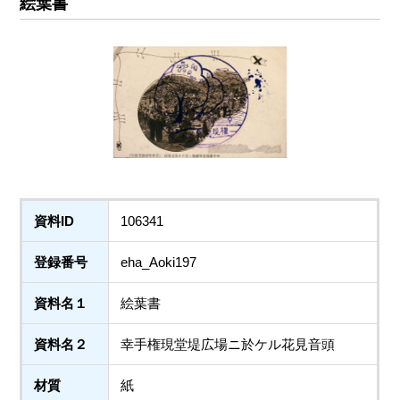
絵葉書
資料ID
106341
登録番号
eha_Aoki197
資料名１
絵葉書
資料名２
幸手権現堂堤広場ニ於ケル花見音頭
材質
紙