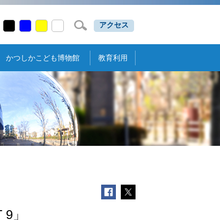
アクセス
かつしかこども博物館
教育利用
 9」