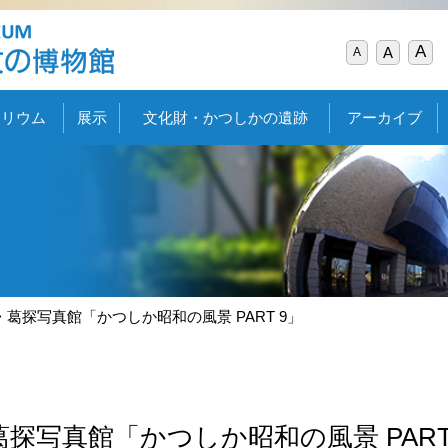
A
A
A
タリウム
展示
文化財・かつしかの遺跡
アーカイブ
葛探写真館「かつしか昭和の風景 PART 9」
葛探写真館「かつしか昭和の風景 PART