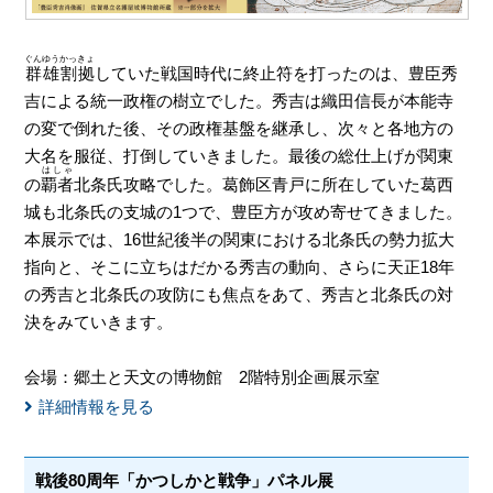
ぐんゆうかっきょ
群雄割拠
していた戦国時代に終止符を打ったのは、豊臣秀
吉による統一政権の樹立でした。秀吉は織田信長が本能寺
の変で倒れた後、その政権基盤を継承し、次々と各地方の
大名を服従、打倒していきました。最後の総仕上げが関東
はしゃ
の
覇者
北条氏攻略でした。葛飾区青戸に所在していた葛西
城も北条氏の支城の1つで、豊臣方が攻め寄せてきました。
本展示では、16世紀後半の関東における北条氏の勢力拡大
指向と、そこに立ちはだかる秀吉の動向、さらに天正18年
の秀吉と北条氏の攻防にも焦点をあて、秀吉と北条氏の対
決をみていきます。
会場：郷土と天文の博物館 2階特別企画展示室
詳細情報を見る
戦後80周年「かつしかと戦争」パネル展