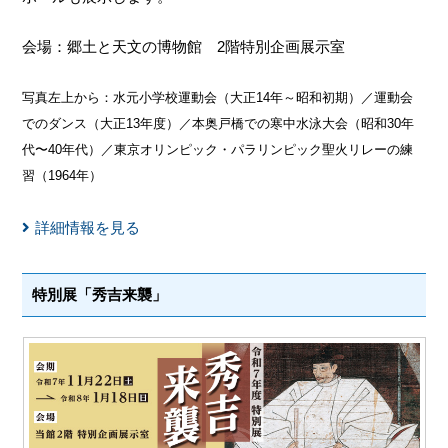
会場：郷土と天文の博物館 2階特別企画展示室
写真左上から：水元小学校運動会（大正14年～昭和初期）／運動会
でのダンス（大正13年度）／本奥戸橋での寒中水泳大会（昭和30年
代〜40年代）／東京オリンピック・パラリンピック聖火リレーの練
習（1964年）
詳細情報を見る
特別展「秀吉来襲」