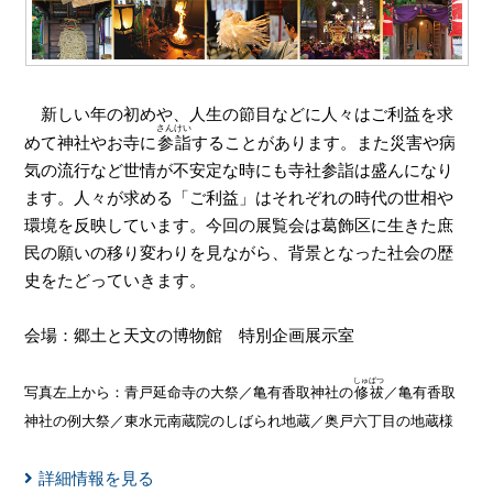
新しい年の初めや、人生の節目などに人々はご利益を求
さんけい
めて神社やお寺に
参詣
することがあります。また災害や病
気の流行など世情が不安定な時にも寺社参詣は盛んになり
ます。人々が求める「ご利益」はそれぞれの時代の世相や
環境を反映しています。今回の展覧会は葛飾区に生きた庶
民の願いの移り変わりを見ながら、背景となった社会の歴
史をたどっていきます。
会場：郷土と天文の博物館 特別企画展示室
しゅばつ
写真左上から：青戸延命寺の大祭／亀有香取神社の
修祓
／亀有香取
神社の例大祭／東水元南蔵院のしばられ地蔵／奥戸六丁目の地蔵様
詳細情報を見る