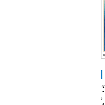
浮
て
応
さ