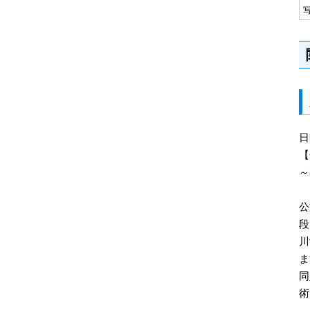
日
【
～
公
段
川
ま
同
術