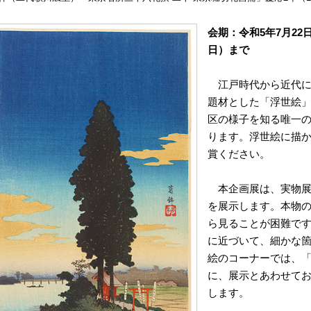
会期：令和5年7月22
日）まで
江戸時代から近代に
題材とした「浮世絵
区の様子を知る唯一
ります。浮世絵に描
賞ください。
本企画展は、実物展
を展示します。本物
ら見ることが困難で
に近づいて、細かな
絵のコーナーでは、
に、展示とあわせて
します。