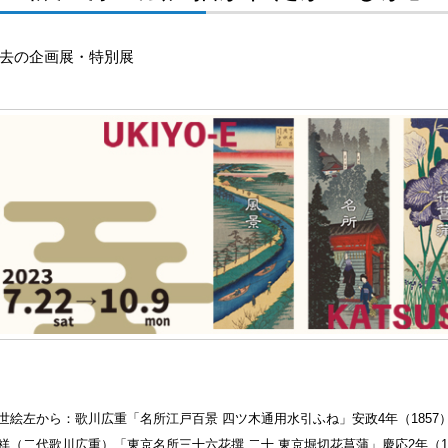
去の企画展・特別展
世絵左から：歌川広重「名所江戸百景 四ツ木通用水引ふね」安政4年（1857
祥（二代歌川広重）「東京名所三十六花撰 二十 東京堀切花菖蒲」慶応2年（18