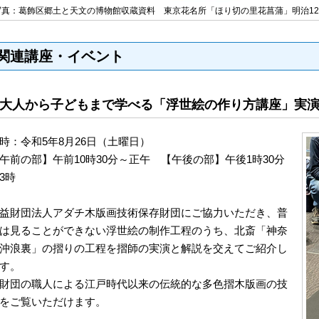
写真：葛飾区郷土と天文の博物館収蔵資料 東京花名所「ほり切の里花菖蒲」明治12
関連講座・イベント
大人から子どもまで学べる「浮世絵の作り方講座」実
時：令和5年8月26日（土曜日）
午前の部】午前10時30分～正午 【午後の部】午後1時30分
3時
益財団法人アダチ木版画技術保存財団にご協力いただき、普
は見ることができない浮世絵の
制作
工程のうち
、
北斎「神奈
沖浪裏」の
摺りの工程を摺師の実演と解説を交えてご紹介し
す。
財団の職人による江戸時代以来の伝統的な多色摺木版画の技
をご覧いただけます。