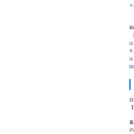
公
浮
は
す
は
ht
日
【
葛
の