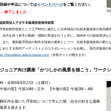
詳細や申込については
イベントページ
をご覧ください。
写
→ 終了しました
益財団法人アダチ木版画技術保存財団
世絵制作技術として江戸時代に確立した日本独自の伝統木版技術の保存継承
、次代を担う若手の彫師・摺師の育成を行うと共に、国内外での技術実演な
。また、復刻版浮世絵の制作を技術の基本としつつ、伝統木版画技術の新た
じめとする現代アーティストとのコラボレーションを企画し、現代木版画の
tps://foundation.adachi-hanga.com/
（外部サイトが開きます）
ジュニア向け講座「かつしかの風景を描こう」ワーク
時：令和5年8月27日（土曜日）
午前の部】午前10時～正午 【午後の部】午後2時～4時
飾区内を描いた浮世絵について学んだ後、自分の好きな葛飾
風景を描きます。