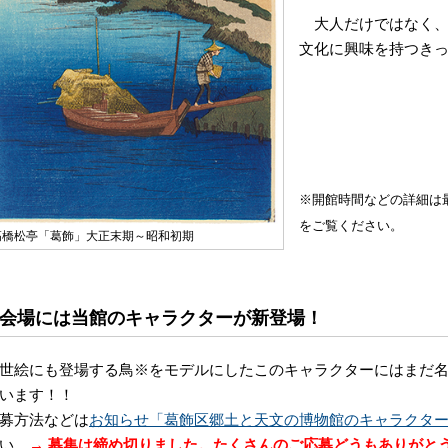
大人だけではなく、
文化に興味を持つき
※開館時間などの詳細は
をご覧ください。
高橋松亭「葛飾」大正末期～昭和初期
会場には当館のキャラクターが新登場！
世絵にも登場する鳥
※
をモデルにしたこのキャラクターにはまだ
います！！
募方法などは
お知らせ「葛飾区郷土と天文の博物館のキャラクタ
い。
→ 募集は締め切りました。たくさんのご応募どうもありがと