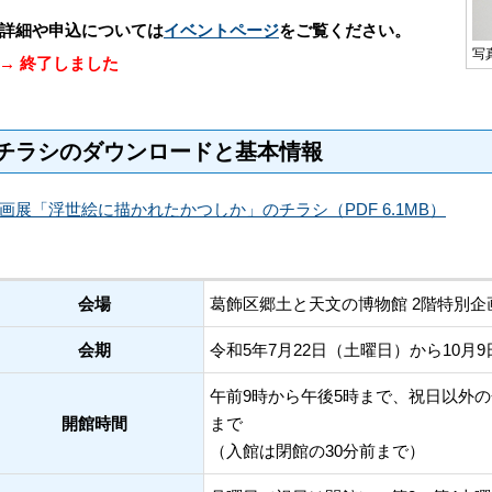
詳細や申込については
イベントページ
をご覧ください。
写
→ 終了しました
チラシのダウンロードと基本情報
画展「浮世絵に描かれたかつしか」のチラシ（PDF 6.1MB）
会場
葛飾区郷土と天文の博物館 2階特別企
会期
令和5年7月
22
日（土曜日）から
10
月
9
午前9時から午後5時まで、祝日以外の
開館時間
まで
（入館は閉館の30分前まで）