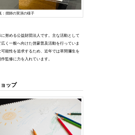
真：摺師の実演の様子
に努める公益財団法人です。主な活動として
ど広く一般へ向けた啓蒙普及活動を行っていま
な可能性を追求するため、近年では草間彌生を
制作監修に力を入れています。
ショップ