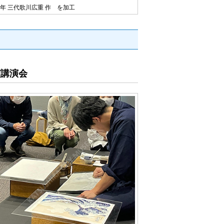
年 三代歌川広重 作 を加工
演講演会