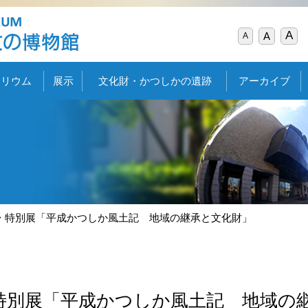
A
A
A
タリウム
展示
文化財・かつしかの遺跡
アーカイブ
特別展「平成かつしか風土記 地域の継承と文化財」
特別展「平成かつしか風土記 地域の