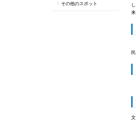
その他のスポット
し
来
天
民
「
文