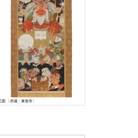
王図 〔所蔵：東覚寺〕