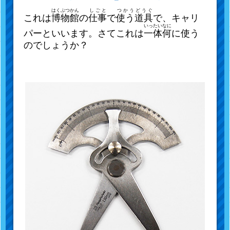
はくぶつかん
しごと
つかう
どうぐ
これは
博物館
の
仕事
で
使う
道具
で、キャリ
いったい
なに
パーといいます。さてこれは
一体
何
に
使う
のでしょうか？