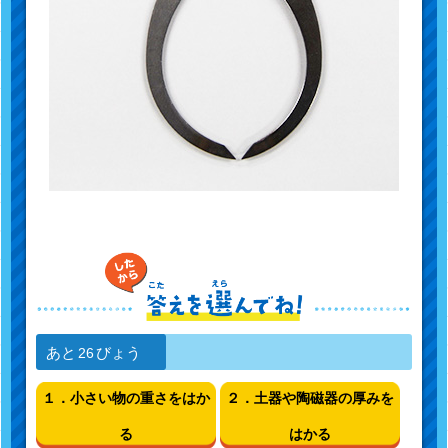
あと
びょう
26
１．小さい物の重さをはか
２．土器や陶磁器の厚みを
る
はかる