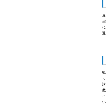
最
望
に
通
観
っ
講
散
イ
い