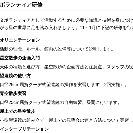
ボランティア研修
文ボランティアとして活動するために必要な知識と技術を身につ
がら星の世界に足を踏み入れましょう。11～1月に下記の研修を行
オリエンテーション
活動の理念、ルール、館内の設備等について説明します。
星空散歩の企画入門
天体の種類と選び方、星空散歩の企画方法と注意点、スタッフの
望遠鏡の使い方
口径25cm屈折クーデ式望遠鏡の操作を実習します（2回実施）。
青空散歩実習
口径25cm屈折クーデ式望遠鏡の自由練習。昼間に行います。
屋上での星空散歩
小型望遠鏡の組み立て、屋上での観望会の運営方法について実習
インタープリテーション