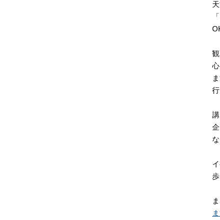
天
「
O
観
心
ま
行
講
企
な
イ
歩
ま
ま