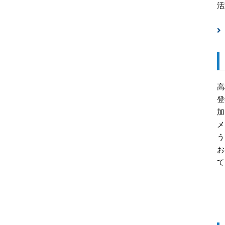
活
高
登
加
メ
う
お
て