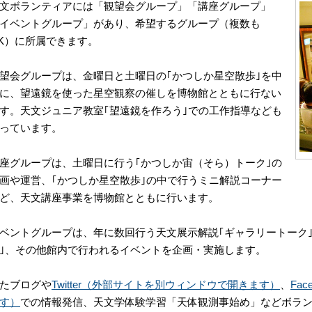
文ボランティアには「観望会グループ」「講座グループ」
イベントグループ」があり、希望するグループ（複数も
K）に所属できます。
望会グループは、金曜日と土曜日の｢かつしか星空散歩｣を中
に、望遠鏡を使った星空観察の催しを博物館とともに行ない
す。天文ジュニア教室｢望遠鏡を作ろう｣での工作指導なども
っています。
座グループは、土曜日に行う｢かつしか宙（そら）トーク｣の
画や運営、｢かつしか星空散歩｣の中で行うミニ解説コーナー
ど、天文講座事業を博物館とともに行います。
ベントグループは、年に数回行う天文展示解説｢ギャラリートーク
｣、その他館内で行われるイベントを企画・実施します。
たブログや
Twitter（外部サイトを別ウィンドウで開きます）
、
Fa
す）
での情報発信、天文学体験学習「天体観測事始め」などボラ