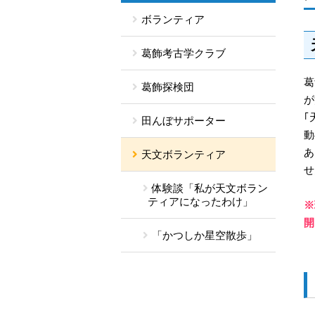
ボランティア
葛飾考古学クラブ
葛
葛飾探検団
が
｢
田んぼサポーター
動
あ
天文ボランティア
せ
体験談「私が天文ボラン
ティアになったわけ」
※
開
「かつしか星空散歩」