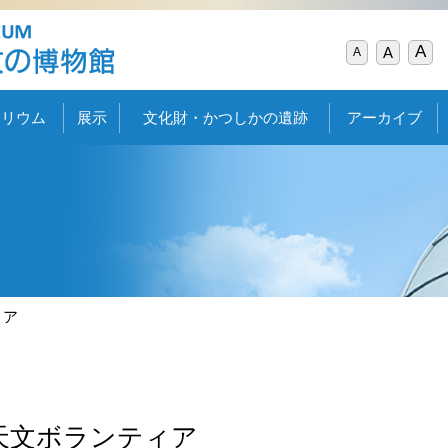
A
A
A
タリウム
展示
文化財・かつしかの遺跡
アーカイブ
ィア
天文ボランティア