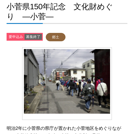
小菅県150年記念 文化財めぐ
り ―小菅―
要申込み
募集終了
郷土
明治2年に小菅県の県庁が置かれた小菅地区をめぐりなが