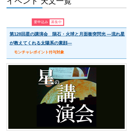
イベント 天文一覧
要申込み
募集中
第128回星の講演会 隕石・火球と月面衝突閃光 ―流れ星
が教えてくれる太陽系の素顔―
モンチャレポイント付与対象