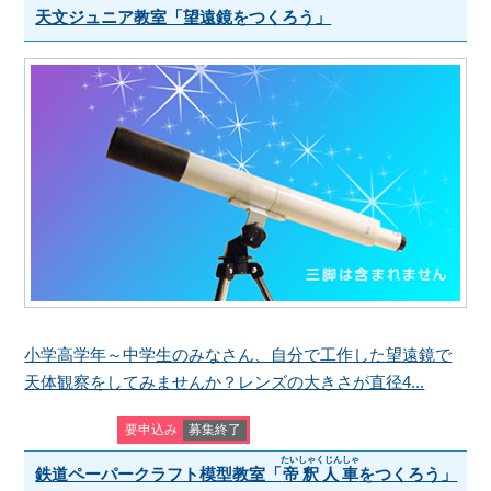
天文ジュニア教室「望遠鏡をつくろう」
小学高学年～中学生のみなさん、自分で工作した望遠鏡で
天体観察をしてみませんか？レンズの大きさが直径4...
要申込み
募集終了
たいしゃくじんしゃ
鉄道ペーパークラフト模型教室「
帝釈人車
をつくろう」