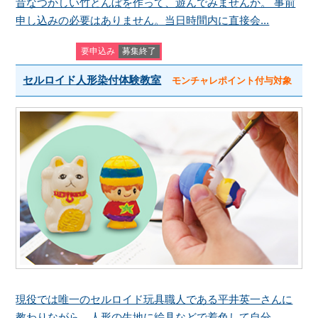
昔なつかしい竹とんぼを作って、遊んでみませんか。 事前
申し込みの必要はありません。当日時間内に直接会...
要申込み
募集終了
セルロイド人形染付体験教室
モンチャレポイント付与対象
現役では唯一のセルロイド玩具職人である平井英一さんに
教わりながら、人形の生地に絵具などで着色して自分...