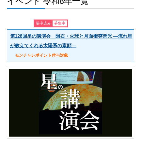
イベント 令和8年一覧
要申込み
募集中
第128回星の講演会 隕石・火球と月面衝突閃光 ―流れ星
が教えてくれる太陽系の素顔―
モンチャレポイント付与対象