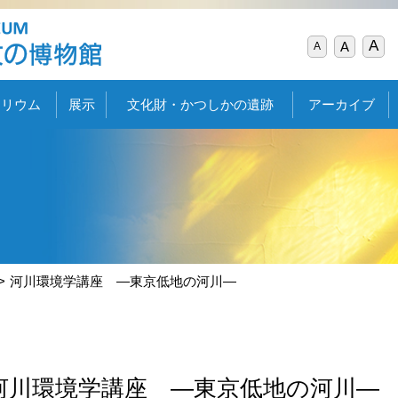
A
A
A
タリウム
展示
文化財・かつしかの遺跡
アーカイブ
河川環境学講座 ―東京低地の河川―
河川環境学講座 ―東京低地の河川―