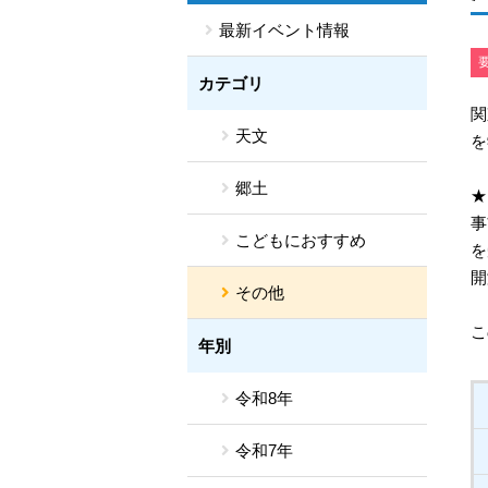
最新イベント情報
カテゴリ
関
天文
を
郷土
★
事
こどもにおすすめ
を
開
その他
こ
年別
令和8年
令和7年