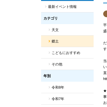
最新イベント情報
カテゴリ
平
天文
盛
郷土
だ
す
こどもにおすすめ
当
その他
い
直
年別
ht
令和8年
★
事
令和7年
お