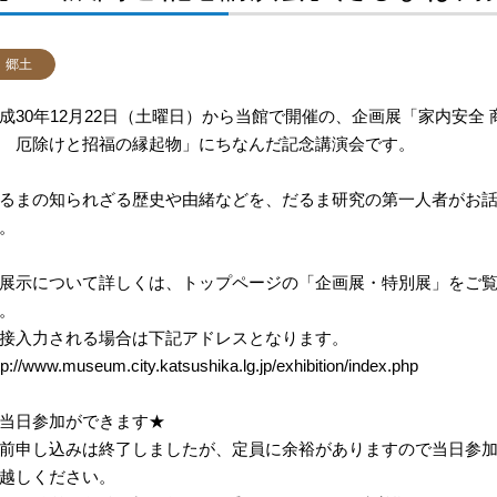
郷土
成30年12月22日（土曜日）から当館で開催の、企画展「家内安全 
 厄除けと招福の縁起物」にちなんだ記念講演会です。
るまの知られざる歴史や由緒などを、だるま研究の第一人者がお
。
展示について詳しくは、トップページの「企画展・特別展」をご
。
接入力される場合は下記アドレスとなります。
tp://www.museum.city.katsushika.lg.jp/exhibition/index.php
当日参加ができます★
前申し込みは終了しましたが、定員に余裕がありますので当日参
越しください。