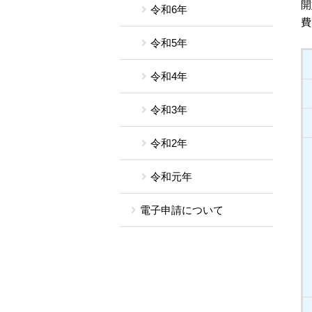
開
令和6年
費
令和5年
令和4年
令和3年
令和2年
令和元年
電子申請について