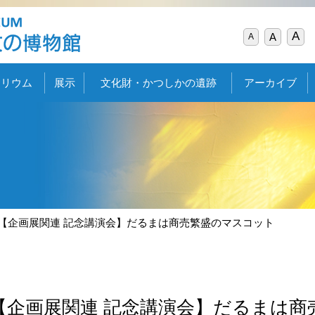
A
A
A
タリウム
展示
文化財・かつしかの遺跡
アーカイブ
【企画展関連 記念講演会】だるまは商売繁盛のマスコット
【企画展関連 記念講演会】だるまは商