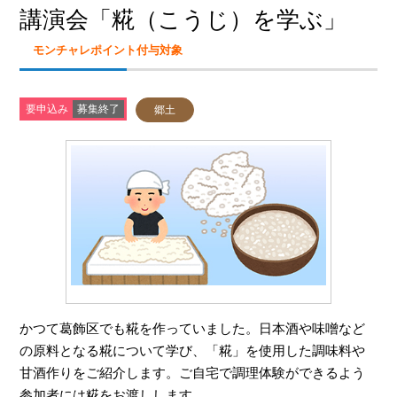
講演会「糀（こうじ）を学ぶ」
モンチャレポイント付与対象
要申込み
募集終了
郷土
かつて葛飾区でも糀を作っていました。
日本酒や味噌など
の原料となる糀について学び、「糀」を使用した
調味料や
甘酒作りをご紹介します。
ご自宅で調理体験ができるよう
参加者には糀をお渡しします。