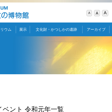
A
A
A
タリウム
展示
文化財・かつしかの遺跡
アーカイブ
イベント 令和元年一覧