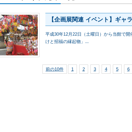
【企画展関連 イベント】ギャ
平成30年12月22日（土曜日）から当館で
けと招福の縁起物」...
前の10件
1
2
3
4
5
6