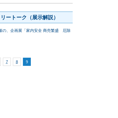
ラリートーク（展示解説）
開催の、企画展「家内安全 商売繁盛 厄除
7
8
9