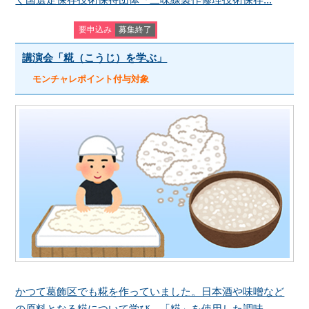
要申込み
募集終了
講演会「糀（こうじ）を学ぶ」
モンチャレポイント付与対象
かつて葛飾区でも糀を作っていました。日本酒や味噌など
の原料となる糀について学び、「糀」を使用した調味...