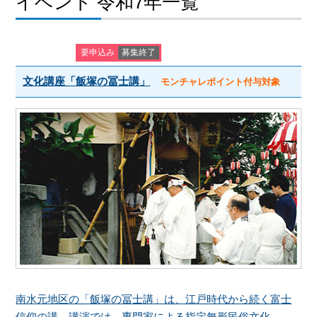
イベント 令和7年一覧
要申込み
募集終了
文化講座「飯塚の冨士講」
モンチャレポイント付与対象
南水元地区の「飯塚の冨士講」は、江戸時代から続く富士
信仰の講。講演では、専門家による指定無形民俗文化...