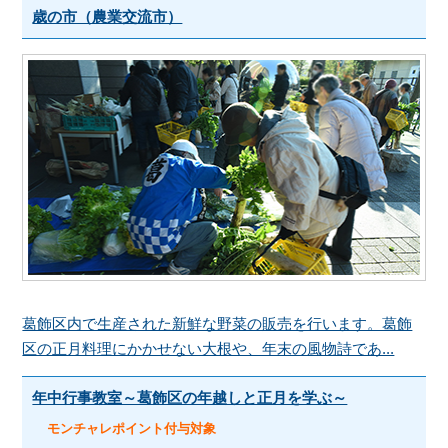
歳の市（農業交流市）
葛飾区内で生産された新鮮な野菜の販売を行います。葛飾
区の正月料理にかかせない大根や、年末の風物詩であ...
年中行事教室～葛飾区の年越しと正月を学ぶ～
モンチャレポイント付与対象