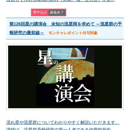
要申込み
募集終了
第126回星の講演会 未知の流星雨を求めて ～流星群の予
報研究の最前線～
モンチャレポイント付与対象
流れ星や流星群についてわかりやすく解説いただきます。
講師は、流星群予報研究の第一人者である佐藤幹哉先...