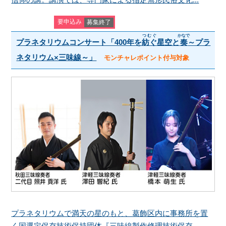
要申込み
募集終了
つむぐ
かなで
プラネタリウムコンサート「400年を
紡ぐ
星空と
奏
～プラ
ネタリウム×三味線～」
モンチャレポイント付与対象
プラネタリウムで満天の星のもと、葛飾区内に事務所を置
く国選定保存技術保持団体『三味線製作修理技術保存...