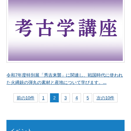
令和7年度特別展「秀吉来襲」に関連し、戦国時代に使われ
た火縄銃の弾丸の素材と産地について学びます。...
前の10件
1
2
3
4
5
次の10件