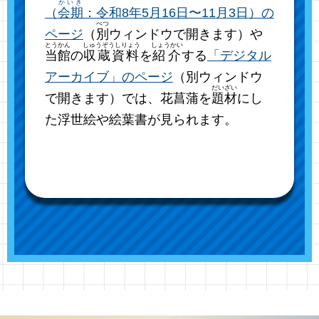
かいき
（
会期
：令和8年5月16日〜11月3日）の
べつ
ページ
（
別
ウィンドウで開きます）や
とうかん
しゅうぞうしりょう
しょうかい
当館
の
収蔵資料
を
紹介
する
「デジタル
アーカイブ」のページ
（別ウィンドウ
だいざい
で開きます）では、花菖蒲を
題材
にし
た浮世絵や絵葉書が見られます。