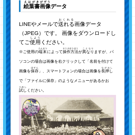
えはがき
がぞう
絵葉書
画像
データ
おくれる
LINEやメールで
送れる
画像データ
（JPEG）です。 画像をダウンロードし
しよう
てご
使用
ください。
たんまつ
そうさほうほう
ことなり
※ご使用の
端末
によって
操作方法
が
異なり
ますが、パ
ソコンの場合は画像を右クリックして「名前を付けて
ほぞん
ながおし
画像を
保存
」、スマートフォンの場合は画像を
長押し
で「ファイルに保存」のようなメニューがあるかお
ためし
試し
ください。