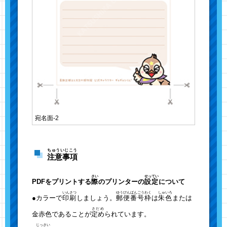
宛名面-2
ちゅういじこう
注意事項
さい
せってい
PDFをプリントする
際
のプリンターの
設定
について
いんさつ
ゆうびんばんごうわく
しゅいろ
●カラーで
印刷
しましょう。
郵便番号枠
は
朱色
または
さだめ
金赤色であることが
定め
られています。
じっさい