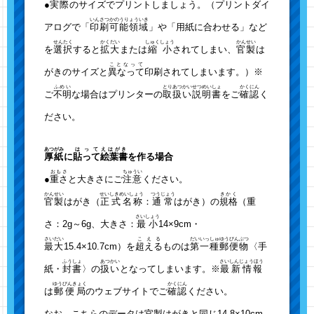
●
実際
のサイズでプリントしましょう。（プリントダイ
いんさつかのうりょういき
アログで「
印刷可能領域
」や「用紙に合わせる」など
せんたく
かくだい
しゅくしょう
かんせい
を
選択
すると
拡大
または
縮小
されてしまい、
官製
は
ことなって
がきのサイズと
異なって
印刷されてしまいます。）※
ふめい
とりあつかい
せつめいしょ
かくにん
ご
不明
な場合はプリンターの
取扱い
説明書
をご
確認
く
ださい。
あつがみ
はって
えはがき
厚紙
に
貼って
絵葉書
を作る場合
おもさ
ちゅうい
●
重さ
と大きさにご
注意
ください。
かんせい
せいしきめいしょう
つうじょう
きかく
官製
はがき（
正式名称
：
通常
はがき）の
規格
（重
さいしょう
さ：2g～6g、大きさ：
最小
14×9cm・
さいだい
こえる
だいいっしゅ
ゆうびんぶつ
最大
15.4×10.7cm）を
超える
ものは
第一種
郵便物
〈手
ふうしょ
あつかい
さいしんじょうほう
紙・
封書
〉の
扱い
となってしまいます。※
最新情報
ゆうびんきょく
かくにん
は
郵便局
のウェブサイトでご
確認
ください。
なお、こちらのデータは官製はがきと同じ14.8×10cm