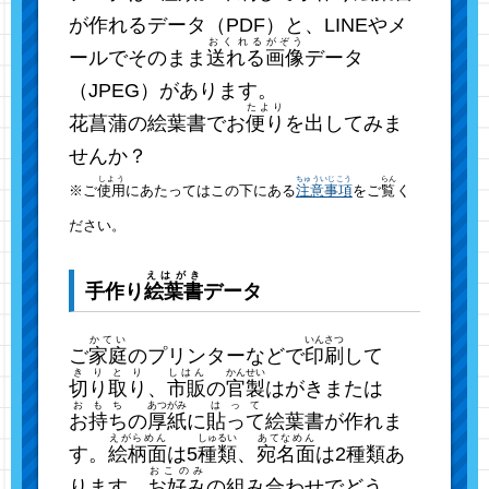
が作れるデータ（PDF）と、LINEやメ
おくれる
がぞう
ールでそのまま
送れる
画像
データ
（JPEG）があります。
たより
花菖蒲の絵葉書でお
便り
を出してみま
せんか？
しよう
ちゅういじこう
らん
※ご
使用
にあたってはこの下にある
注意事項
をご
覧
く
ださい。
えはがき
手作り
絵葉書
データ
かてい
いんさつ
ご
家庭
のプリンターなどで
印刷
して
きりとり
しはん
かんせい
切り取り
、
市販
の
官製
はがきまたは
おもち
あつがみ
はって
お持ち
の
厚紙
に
貼って
絵葉書が作れま
えがらめん
しゅるい
あてなめん
す。
絵柄面
は5
種類
、
宛名面
は2種類あ
おこのみ
ります。
お好み
の組み合わせでどう