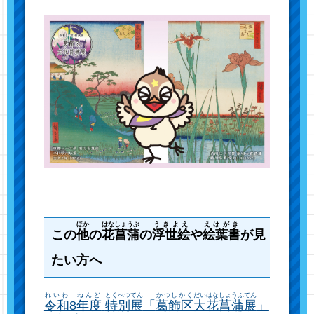
ほか
はなしょうぶ
うきよえ
えはがき
この
他
の
花菖蒲
の
浮世絵
や
絵葉書
が見
たい方へ
れいわ
ねんど
とくべつてん
かつしかく
だいはなしょうぶてん
令和
8
年度
特別展
「
葛飾区
大花菖蒲展
」