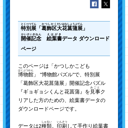
とくべつてん
かつしかく
だいはなしょうぶてん
特別展
「
葛飾区
大花菖蒲展
」
かいさいきねん
えはがき
開催記念
絵葉書
データ ダウンロード
ページ
このページは「かつしかこども
はくぶつかん
博物館
」 "博物館パズル"で、特別展
「葛飾区大花菖蒲展」開催記念パズル
みごと
『ギョギョシくんと花菖蒲』を
見事
ク
リアした方のための、絵葉書データの
ダウンロードページです。
しゅるい
いんさつ
データは2
種類
。
印刷
して手作り絵葉書