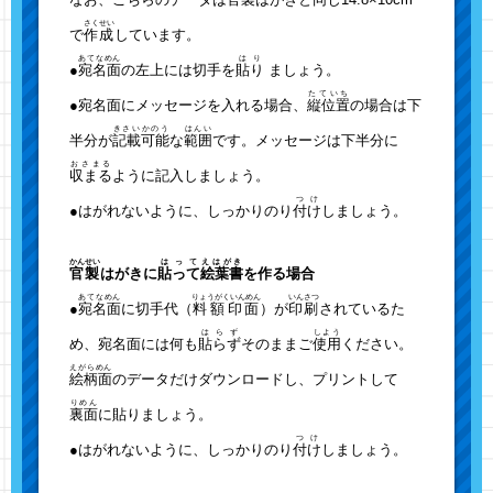
さくせい
で
作成
しています。
あてなめん
はり
●
宛名面
の左上には切手を
貼り
ましょう。
たていち
●宛名面にメッセージを入れる場合、
縦位置
の場合は下
きさいかのう
はんい
半分が
記載可能
な
範囲
です。メッセージは下半分に
おさまる
収まる
ように記入しましょう。
つけ
●はがれないように、しっかりのり
付け
しましょう。
かんせい
はって
えはがき
官製
はがきに
貼って
絵葉書
を作る場合
あてなめん
りょうがくいんめん
いんさつ
●
宛名面
に切手代（
料額印面
）が
印刷
されているた
はらず
しよう
め、宛名面には何も
貼らず
そのままご
使用
ください。
えがらめん
絵柄面
のデータだけダウンロードし、プリントして
りめん
裏面
に貼りましょう。
つけ
●はがれないように、しっかりのり
付け
しましょう。