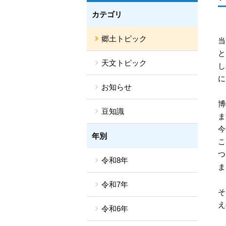
カテゴリ
郷土トピック
当
と
天文トピック
し
に
お知らせ
博
豆知識
ま
今
年別
こ
つ
令和8年
ま
令和7年
そ
え
令和6年