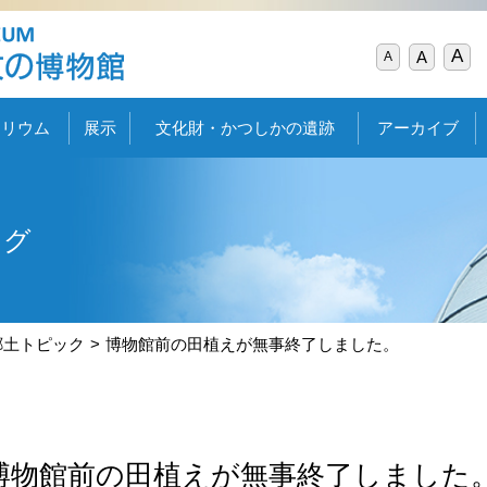
A
A
A
タリウム
展示
文化財・かつしかの遺跡
アーカイブ
ログ
郷土トピック
博物館前の田植えが無事終了しました。
博物館前の田植えが無事終了しました