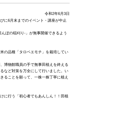
令和2年6月3日
びに6月末までのイベント・講座が中止
田んぼの稲刈り-」が無事開催できるよう
ち米の品種「タロベエモチ」を栽培してい
が、博物館職員の手で無事田植えを終える
するなど対策を万全にして行いました。い
できることを願って、一株一株丁寧に植え
向けに行う「初心者でもあんしん！！田植