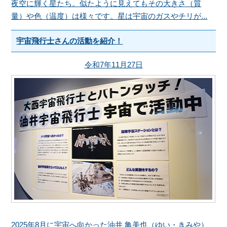
夜空に輝く星たち。似たように見えてもその大きさ（質
量）や色（温度）は様々です。星は宇宙のガスやチリが...
宇宙飛行士さんの活動を紹介！
令和7年11月27日
2025年8月に宇宙へ向かった油井 亀美也（ゆい・きみや）