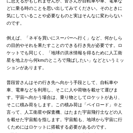
に思えるかもしれませんが、皆さんが自転車や車、電車な
どに乗る時のことを思い出してみてください。そのときに
気にしていることや必要なものと実はそんなに変わらない
のです。
例えば、「ネギを買いにスーパーへ行く」など、何かしら
の目的やそれを果たすことのできる行き先が必要です。ロ
ケットでも同じく、「地球の洪水情報を得るために人工衛
星を地上から何
km
のところで飛ばしたい」などというミッ
ションがあります。
普段皆さんはその行き先へ向かう手段として、自転車や
車、電車などを利用し、そこに人や荷物を載せて運びま
す。宇宙へ向かう場合は、乗り物としてロケットがあり、
そこに積み荷をします。この積み荷は「ペイロード」
※
と
言って、人工衛星や探査機、はたまた宇宙飛行士などの人
を載せた宇宙船を指します。宇宙船も、地球から宇宙に行
くためにはロケットに搭載する必要があるのです。