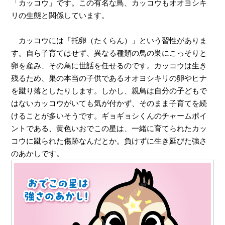
「カッコウ」です。この有名な鳥、カッコウもオオヨシキ
リの生態と関係しています。
カッコウには「托卵（たくらん）」という習性がありま
す。自ら子育てはせず、異なる種類の鳥の巣にこっそりと
卵を産み、その鳥に世話を任せるのです。カッコウは生き
残るため、巣の本当の子供であるオオヨシキリの卵やヒナ
を蹴り落としたりします。しかし、親鳥は自分の子どもで
はないカッコウがいても気が付かず、そのまま子育てを続
けることが多いそうです。ギョギョシくんのチャームポイ
ントである、黄色いおでこの星は、一緒に育てられたカッ
コウに蹴られた傷跡なんだとか。負けずに生き延びた強さ
のあかしです。