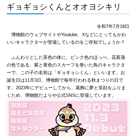
ギョギョシくんとオオヨシキリ
令和7年7月18日
博物館のウェブサイトや
Youtube
、
X
などにとってもかわ
いいキャラクターが登場しているのをご存知でしょうか？
ふんわりとした茶色の体に、ピンク色のほっぺ、花菖蒲
の色である、紫と黄色のスカーフを巻いた鳥のキャラクタ
ーで、この子の名前は「ギョギョシくん」といいます。お
誕生日は
11
月
3
日、博物館で毎年行われる秋まつりの日で
す。
2023
年にデビューしてから、葛飾に夢と笑顔をふりま
くため、博物館だよりや公式
SNS
に登場しています。