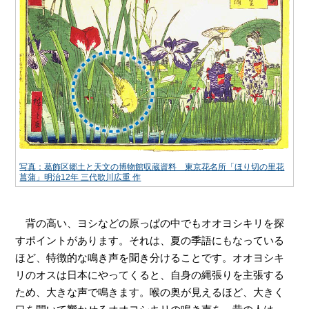
写真：葛飾区郷土と天文の博物館収蔵資料 東京花名所「ほり切の里花
菖蒲」明治12年 三代歌川広重 作
背の高い、ヨシなどの原っぱの中でもオオヨシキリを探
すポイントがあります。それは、夏の季語にもなっている
ほど、特徴的な鳴き声を聞き分けることです。オオヨシキ
リのオスは日本にやってくると、自身の縄張りを主張する
ため、大きな声で鳴きます。喉の奥が見えるほど、大きく