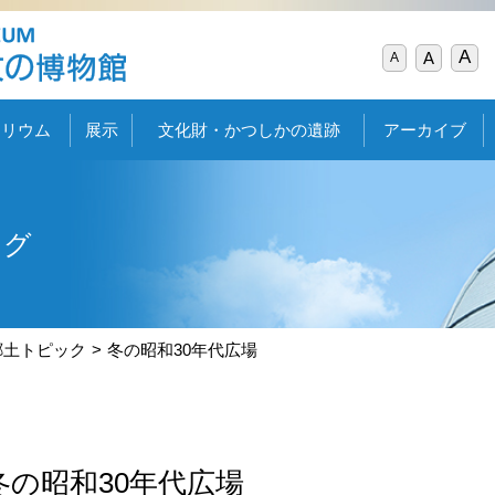
A
A
A
タリウム
展示
文化財・かつしかの遺跡
アーカイブ
ログ
郷土トピック
冬の昭和30年代広場
冬の昭和30年代広場