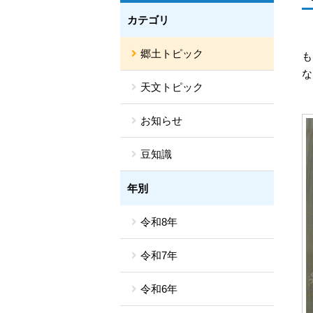
カテゴリ
郷土トピック
も
な
天文トピック
お知らせ
豆知識
年別
令和8年
令和7年
令和6年