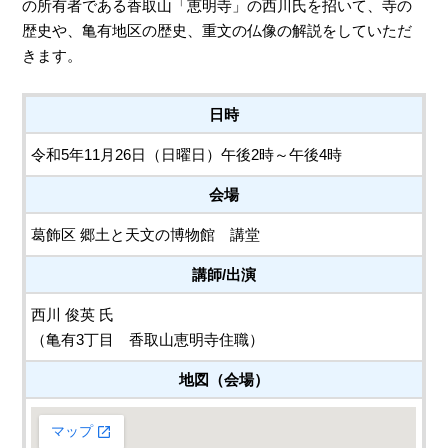
の所有者である香取山「
恵明寺
」の西川氏を招いて、
寺の
歴史や、亀有地区の歴史、重文の仏像の解説をしていただ
きます。
日時
令和5年11月26日（日曜日）午後2時～午後4時
会場
葛飾区 郷土と天文の博物館 講堂
講師/出演
西川 俊英 氏
（亀有3丁目 香取山恵明寺住職）
地図（会場）