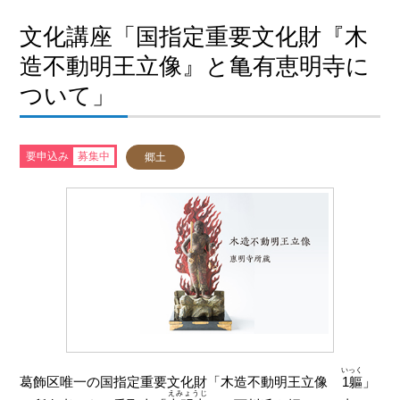
文化講座「国指定重要文化財『木
造不動明王立像』と亀有恵明寺に
ついて」
要申込み
募集中
郷土
いっく
葛飾区唯一の国指定重要文化財「木造不動明王立像
1軀
」
えみょうじ