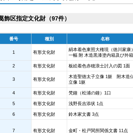
葛飾区指定文化財（97件）
番号
種別
名称
絹本着色東照大権現（徳川家康
1
有形文化財
一幅 附 木造黒漆塗内箱及び外箱
2
有形文化財
板絵着色赤穂浪士討入の図 1面
木造聖徳太子立像 1躯 附木造
3
有形文化財
立像 1躯
4
有形文化財
梵鐘（松浦の鐘）1口
5
有形文化財
浅野長吉添状 1点
6
有形文化財
鈴木家文書 3点
7
有形文化財
金町・松戸関所関係文書 11点