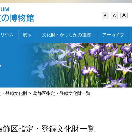
A
A
A
タリウム
展示
文化財・かつしかの遺跡
アーカイブ
跡
定・登録文化財
葛飾区指定・登録文化財一覧
葛飾区指定・登録文化財一覧