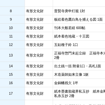
8
有形文化財
普賢寺庚申灯籠 1対
9
有形文化財
板絵着色鷹白鳥を捕える図 1面
10
有形文化財
刊本大般若経 600帖
11
有形文化財
紙本着色地蔵・十王図
12
有形文化財
五鈷種子鈴 1口
正福寺惣門末起立録 正福寺本
13
有形文化財
2冊
14
有形文化財
出土銭一括 附壷1口・高札1面
15
有形文化財
木造薬師如来立像 1躯
16
有形文化財
金銅幡残欠 1坪
紙本墨書胎蔵界私玉抄 紙本金
17
有形文化財
私糸玉抄 2冊