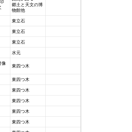
所印
郷土と天文の博
欠
物館他
東立石
東立石
東立石
水元
冑像
東四つ木
東四つ木
東四つ木
東四つ木
東四つ木
東四つ木