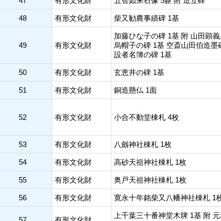
47
有形文化財
五智如来石像 5躯 附 造立碑
48
有形文化財
柴又勧農事績碑 1基
加藤ひな子の碑 1基 附 山田顕
49
有形文化財
烏帽子の碑 1基 空斎山田伯造墨
設者名簿の碑 1基
50
有形文化財
玄恵井の碑 1基
51
有形文化財
銅造懸仏 1面
52
有形文化財
小合不動堂棟札 4枚
53
有形文化財
八劔神社棟札 1枚
54
有形文化財
高砂天祖神社棟札 1枚
55
有形文化財
奥戸天祖神社棟札 1枚
56
有形文化財
寛永十年銘柴又八幡神社棟札 1
上千葉三十番神堂木牌 1基 附 
57
有形文化財