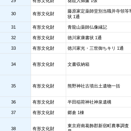
29
有形文化財
葵紋入御簾 1張
藤原家定薬師堂別当職并寺領等
30
有形文化財
状 1通
31
有形文化財
青龍山薬師仏像縁記
32
有形文化財
徳川家康書状 1通
33
有形文化財
徳川家光・三世御ちキリ 1通
34
有形文化財
文書収納箱
35
有形文化財
熊野神社古墳出土遺物一括
36
有形文化財
半田稲荷神社神泉遺構
37
有形文化財
郷倉 1棟
東京府南葛飾郡新宿町農事調査
38
有形文化財