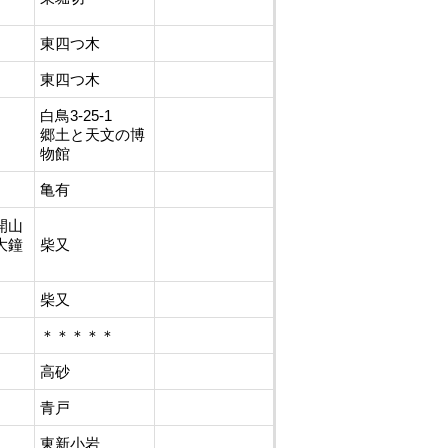
東四つ木
東四つ木
白鳥3-25-1
郷土と天文の博
物館
亀有
開山
大鐘
柴又
柴又
＊＊＊＊＊
高砂
青戸
東新小岩