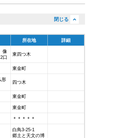
所在地
詳細
）像
東四つ木
2口
東金町
仏形
四つ木
東金町
東金町
＊＊＊＊＊
白鳥3-25-1
郷土と天文の博