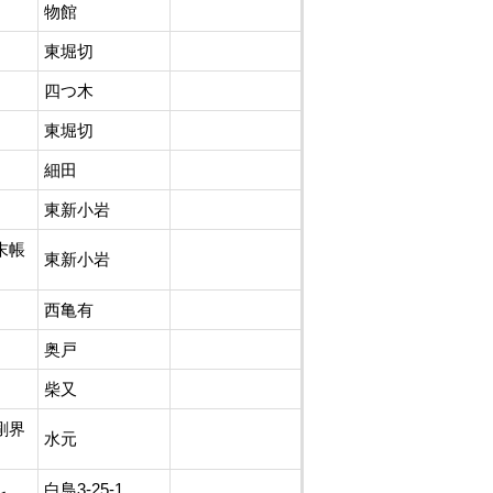
物館
東堀切
四つ木
東堀切
細田
東新小岩
末帳
東新小岩
西亀有
奥戸
柴又
剛界
水元
白鳥3-25-1