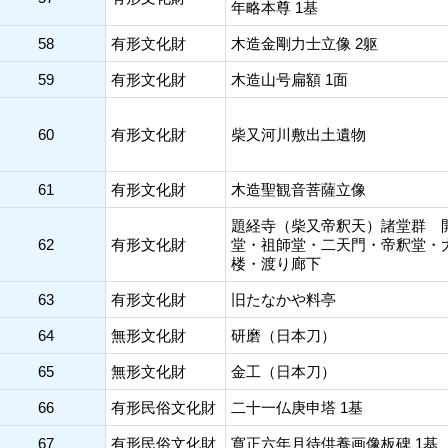
年略本尊 1基
58
有形文化財
木造金剛力士立像 2躯
59
有形文化財
木造山号扁額 1面
60
有形文化財
柴又河川敷出土遺物
61
有形文化財
木造聖観音菩薩立像
題経寺（柴又帝釈天）諸堂群 
62
有形文化財
堂・祖師堂・二天門・帝釈堂・
楼・渡り廊下
63
有形文化財
旧たなかや料亭
64
無形文化財
研磨（日本刀）
65
無形文化財
金工（日本刀）
66
有形民俗文化財
二十一仏庚申塔 1基
67
有形民俗文化財
寛正六年月待供養画像板碑 1基