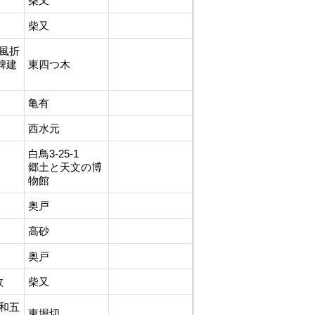
柴又
柴又
義風折
碑建
東四つ木
亀有
西水元
白鳥3-25-1
郷土と天文の博
物館
奥戸
高砂
奥戸
枚
柴又
元和五
東堀切