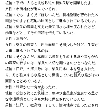
埴輪：平成に入ると北総鉄道の新柴又駅が開業したよ。
男性：市街地化が進んでいるね。
埴輪：でも、よく見てほしいんだ。耕地整理が行われた区
画はそのまま住宅地の区画として継承されているでしょ。
埴輪：柴又の農業を支えた柴又用水も埋め戻されたけど、
歩道などとしてその痕跡を伝えているんだ。
男性：本当だ。
女性：柴又の農業も、耕地面積こそ減少したけど、生業が
大事に継承されているのね。
埴輪：そうなんだ。葛飾元気野菜を生産する畑や昔ながら
たたず
の農家の
佇
まいは、柴又の大切な顔つきのひとつなんだ。
埴輪：江戸川の河川敷には、柴又用水に水を引き入れた
しんぱち
り、舟が往来する水路として機能していた
新八
水路がその
面影をとどめているよ。
女性：緑豊かな一角があったわ。
いりひ
埴輪：役割を終えた
圦樋
は、魚や水生昆虫が生息する豊か
な水辺環境として今も大切に保全されているんだ。
男性：江戸川、微高地、そして、渡河地点であったとされ