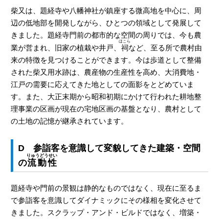
柴又は、題経寺や八幡神社が鎮座する微高地を中心に、周
辺の低地部を開発しながら、ひとつの領域として発展して
きました。題経寺門前の都市的な空間の周りでは、今も農
ほこら
業が営まれ、旧家の植栽や井戸、
祠
など、至る所で農村由
来の特徴を見つけることができます。今は歩道として整備
された柴又用水跡は、農産物の生産性を高め、大消費地・
江戸の需要に応えてきた地としての面影をとどめていま
す。また、大正末期から昭和初期にかけて行われた耕地整
理事業の区画が現在の宅地区画の基盤となり、農村として
の土地の記憶が継承されています。
D 参詣客を意識して変貌してきた建築・空間
りゅうどうせい
の
流動性
題経寺や門前の景観は静的なものではなく、現在に至るま
で参詣客を意識してダイナミックにその様相を変化させて
きました。スクラップ・アンド・ビルドではなく、増築・