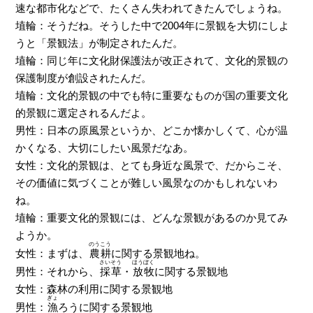
速な都市化などで、たくさん失われてきたんでしょうね。
埴輪：そうだね。そうした中で2004年に景観を大切にしよ
うと「景観法」が制定されたんだ。
埴輪：同じ年に文化財保護法が改正されて、文化的景観の
保護制度が創設されたんだ。
埴輪：文化的景観の中でも特に重要なものが国の重要文化
的景観に選定されるんだよ。
男性：日本の原風景というか、どこか懐かしくて、心が温
かくなる、大切にしたい風景だなあ。
女性：文化的景観は、とても身近な風景で、だからこそ、
その価値に気づくことが難しい風景なのかもしれないわ
ね。
埴輪：重要文化的景観には、どんな景観があるのか見てみ
ようか。
のうこう
女性：まずは、
農耕
に関する景観地ね。
さいそう
ほうぼく
男性：それから、
採草
・
放牧
に関する景観地
女性：森林の利用に関する景観地
ぎょ
男性：
漁
ろうに関する景観地