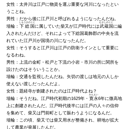
女性：太井川は江戸に物資を運ぶ重要な河川になったとい
うことね。
男性：だから後に江戸川と呼ばれるようになったんだね。
しもうさのくに
むさしのくに
埴輪：
下総国
に属していた柴又が江戸時代には
武蔵国
に編
入されたんだけど、それによって下総国葛飾郡の中央を流
れていた江戸川が国境の川になったんだ。
女性：そうすると江戸川は江戸の防衛ラインとして重要に
なるわね。
男性：上流の金町・松戸と下流の小岩・市川の所に関所を
設けたのはそういうことか。
埴輪：交通を監視したんだね。矢切の渡しは地元の人しか
使えない渡しだったんだよ。
女性：題経寺が創建されたのは江戸時代よね？
かんえい
埴輪：そうだね。江戸時代初期の1629年・
寛永
6年に微高地
上に創建されたんだ。江戸時代後半には江戸の人々の信仰
を集めて、柴又は門前町として賑わうようになるんだ。
埴輪：この頃、柴又では柴又用水が整備され、耕地が拡大
して農業が発展したんだ。