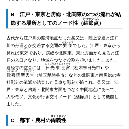
B 江戸・東京と房総・北関東の2つの流れが結
けっせつてん
節する場所としてのノード性（
結節点
）
古代から江戸川の渡河地点だった柴又は、陸上交通と江戸
ようしょう
川の舟運とが交差する交通の
要衝
でした。江戸・東京から
とうこう
見れば
東郊
であり、房総や北関東、東北方面から見ると江
戸の入口となり、地域をつなぐ役割を担いました。また、
にっこうとうしょうぐう
題経寺の堂舎には、
日光東照宮
（栃木県日光市）や
かんぎいん しょうでんどう
歓喜院聖天堂
（埼玉県熊谷市）などの北関東と南房総の寺
社彫刻の流派が結実した見事な彫刻が施され、柴又は、江
戸・東京と房総・北関東方面をつなぐ中間地点にあって、
人やモノ、文化が行き交うノード（結節点）として機能し
ました。
りょうぎせい
C 都市・農村の
両義性