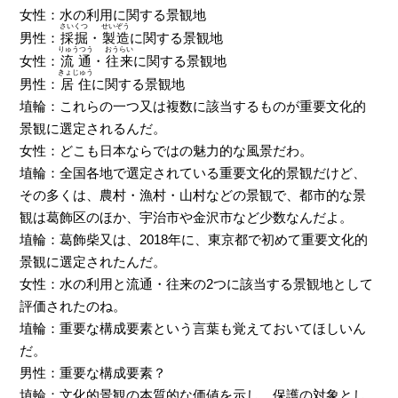
女性：水の利用に関する景観地
さいくつ
せいぞう
男性：
採掘
・
製造
に関する景観地
りゅうつう
おうらい
女性：
流通
・
往来
に関する景観地
きょじゅう
男性：
居住
に関する景観地
埴輪：これらの一つ又は複数に該当するものが重要文化的
景観に選定されるんだ。
女性：どこも日本ならではの魅力的な風景だわ。
埴輪：全国各地で選定されている重要文化的景観だけど、
その多くは、農村・漁村・山村などの景観で、都市的な景
観は葛飾区のほか、宇治市や金沢市など少数なんだよ。
埴輪：葛飾柴又は、2018年に、東京都で初めて重要文化的
景観に選定されたんだ。
女性：水の利用と流通・往来の2つに該当する景観地として
評価されたのね。
埴輪：重要な構成要素という言葉も覚えておいてほしいん
だ。
男性：重要な構成要素？
埴輪：文化的景観の本質的な価値を示し、保護の対象とし