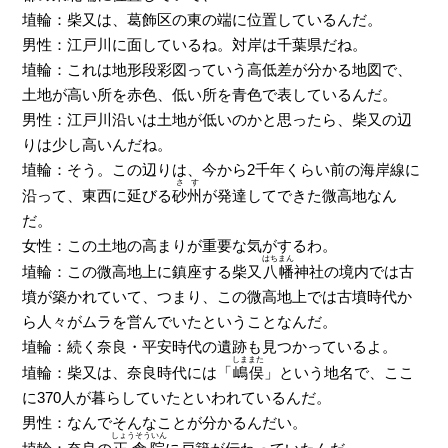
埴輪：柴又は、葛飾区の東の端に位置しているんだ。
男性：江戸川に面しているね。対岸は千葉県だね。
埴輪：これは地形段彩図っていう高低差が分かる地図で、
土地が高い所を赤色、低い所を青色で表しているんだ。
男性：江戸川沿いは土地が低いのかと思ったら、柴又の辺
りは少し高いんだね。
埴輪：そう。この辺りは、今から2千年くらい前の海岸線に
さす
沿って、東西に延びる
砂州
が発達してできた微高地なん
だ。
女性：この土地の高まりが重要な気がするわ。
はちまん
埴輪：この微高地上に鎮座する柴又
八幡
神社の境内では古
墳が築かれていて、つまり、この微高地上では古墳時代か
ら人々がムラを営んでいたということなんだ。
埴輪：続く奈良・平安時代の遺跡も見つかっているよ。
しままた
埴輪：柴又は、奈良時代には「
嶋俣
」という地名で、ここ
に370人が暮らしていたといわれているんだ。
男性：なんでそんなことが分かるんだい。
しょうそういん