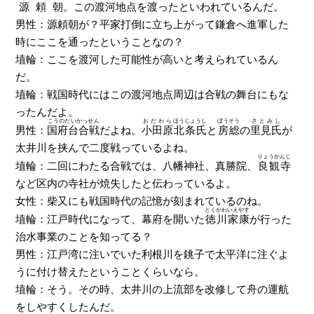
源頼朝
。この渡河地点を渡ったといわれているんだ。
男性：源頼朝が？平家打倒に立ち上がって鎌倉へ進軍した
時にここを通ったということなの？
埴輪：ここを渡河した可能性が高いと考えられているん
だ。
埴輪：戦国時代にはこの渡河地点周辺は合戦の舞台にもな
ったんだよ。
こうのだいかっせん
おだわら
ほうじょうし
ぼうそう
さとみし
男性：
国府台合戦
だよね。
小田原
北条氏
と
房総
の
里見氏
が
太井川を挟んで二度戦っているよね。
りょうかんじ
埴輪：二回にわたる合戦では、八幡神社、真勝院、
良観寺
など区内の寺社が焼失したと伝わっているよ。
女性：柴又にも戦国時代の記憶が刻まれているのね。
とくがわいえやす
埴輪：江戸時代になって、幕府を開いた
徳川家康
が行った
治水事業のことを知ってる？
男性：江戸湾に注いでいた利根川を銚子で太平洋に注ぐよ
うに付け替えたということくらいなら。
埴輪：そう。その時、太井川の上流部を改修して舟の運航
をしやすくしたんだ。