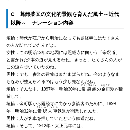
C 葛飾柴又の文化的景観を育んだ風土～近代
以降～ ナレーション内容
埴輪：時代が江戸から明治になっても題経寺にはたくさん
の人が訪れていたんだよ。
女性：この明治13年の地図には題経寺に向かう「帝釈道」
と書かれた2本の道が見えるわね。きっと、たくさんの人が
この道を歩いていたのね。
男性：でも、参道の建物はまだまばらだね。今のようなま
ちなみが整えられるのはもう少し先なんだね。
じょうばんせん
かなまち
埴輪：そんな中、1897年・明治30年に
常磐線
の
金町
駅が開
業して、
埴輪：金町駅から題経寺に向かう参詣客のために、1899
たいしゃくじんしゃ
年・明治32年に
帝釈人車
鉄道が開業したんだ。
男性：人が客車を押していたという鉄道だね。
埴輪：そして、1912年・大正元年には、