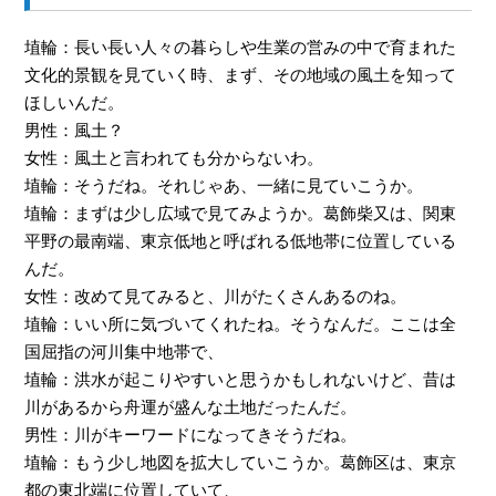
埴輪：長い長い人々の暮らしや生業の営みの中で育まれた
文化的景観を見ていく時、まず、その地域の風土を知って
ほしいんだ。
男性：風土？
女性：風土と言われても分からないわ。
埴輪：そうだね。それじゃあ、一緒に見ていこうか。
埴輪：まずは少し広域で見てみようか。葛飾柴又は、関東
平野の最南端、東京低地と呼ばれる低地帯に位置している
んだ。
女性：改めて見てみると、川がたくさんあるのね。
埴輪：いい所に気づいてくれたね。そうなんだ。ここは全
国屈指の河川集中地帯で、
埴輪：洪水が起こりやすいと思うかもしれないけど、昔は
川があるから舟運が盛んな土地だったんだ。
男性：川がキーワードになってきそうだね。
埴輪：もう少し地図を拡大していこうか。葛飾区は、東京
都の東北端に位置していて、