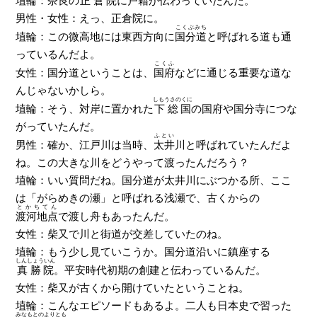
埴輪：奈良の
正倉院
に戸籍が伝わっていたんだ。
男性・女性：えっ、正倉院に。
こくぶみち
埴輪：この微高地には東西方向に
国分道
と呼ばれる道も通
っているんだよ。
こくふ
女性：国分道ということは、
国府
などに通じる重要な道な
んじゃないかしら。
しもうさのくに
埴輪：そう、対岸に置かれた
下総国
の国府や国分寺につな
がっていたんだ。
ふとい
男性：確か、江戸川は当時、
太井
川と呼ばれていたんだよ
ね。この大きな川をどうやって渡ったんだろう？
埴輪：いい質問だね。国分道が太井川にぶつかる所、ここ
は「がらめきの瀬」と呼ばれる浅瀬で、古くからの
とかちてん
渡河地点
で渡し舟もあったんだ。
女性：柴又で川と街道が交差していたのね。
埴輪：もう少し見ていこうか。国分道沿いに鎮座する
しんしょういん
真勝院
。平安時代初期の創建と伝わっているんだ。
女性：柴又が古くから開けていたということね。
埴輪：こんなエピソードもあるよ。二人も日本史で習った
みなもとのよりとも