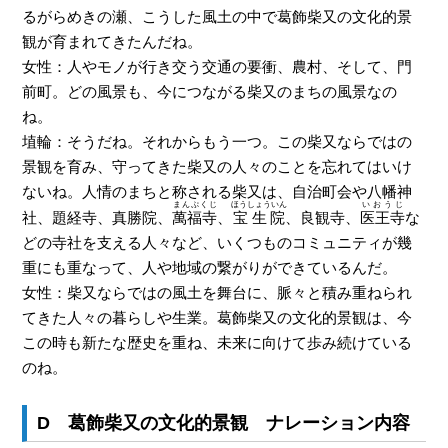
るがらめきの瀬、こうした風土の中で葛飾柴又の文化的景
観が育まれてきたんだね。
女性：人やモノが行き交う交通の要衝、農村、そして、門
前町。どの風景も、今につながる柴又のまちの風景なの
ね。
埴輪：そうだね。それからもう一つ。この柴又ならではの
景観を育み、守ってきた柴又の人々のことを忘れてはいけ
ないね。人情のまちと称される柴又は、自治町会や八幡神
まんぷくじ
ほうしょういん
いおうじ
社、題経寺、真勝院、
萬福寺
、
宝生院
、良観寺、
医王寺
な
どの寺社を支える人々など、いくつものコミュニティが幾
重にも重なって、人や地域の繋がりができているんだ。
女性：柴又ならではの風土を舞台に、脈々と積み重ねられ
てきた人々の暮らしや生業。葛飾柴又の文化的景観は、今
この時も新たな歴史を重ね、未来に向けて歩み続けている
のね。
D 葛飾柴又の文化的景観 ナレーション内容