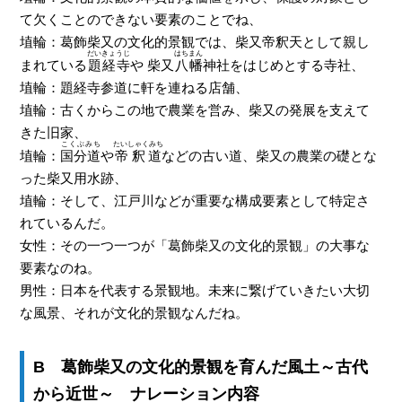
て欠くことのできない要素のことでね、
埴輪：葛飾柴又の文化的景観では、柴又帝釈天として親し
だいきょうじ
はちまん
まれている
題経寺
や 柴又
八幡
神社をはじめとする寺社、
埴輪：題経寺参道に軒を連ねる店舗、
埴輪：古くからこの地で農業を営み、柴又の発展を支えて
きた旧家、
こくぶみち
たいしゃくみち
埴輪：
国分道
や
帝釈道
などの古い道、柴又の農業の礎とな
った柴又用水跡、
埴輪：そして、江戸川などが重要な構成要素として特定さ
れているんだ。
女性：その一つ一つが「葛飾柴又の文化的景観」の大事な
要素なのね。
男性：日本を代表する景観地。未来に繋げていきたい大切
な風景、それが文化的景観なんだね。
B 葛飾柴又の文化的景観を育んだ風土～古代
から近世～ ナレーション内容