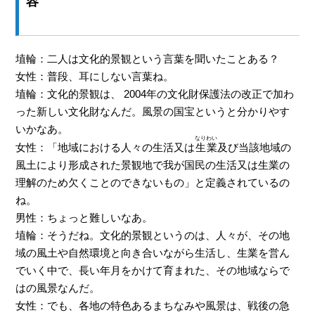
容
埴輪：二人は文化的景観という言葉を聞いたことある？
女性：普段、耳にしない言葉ね。
埴輪：文化的景観は、 2004年の文化財保護法の改正で加わ
った新しい文化財なんだ。風景の国宝というと分かりやす
いかなあ。
なりわい
女性：「地域における人々の生活又は
生業
及び当該地域の
風土により形成された景観地で我が国民の生活又は生業の
理解のため欠くことのできないもの」と定義されているの
ね。
男性：ちょっと難しいなあ。
埴輪：そうだね。文化的景観というのは、人々が、その地
域の風土や自然環境と向き合いながら生活し、生業を営ん
でいく中で、長い年月をかけて育まれた、その地域ならで
はの風景なんだ。
女性：でも、各地の特色あるまちなみや風景は、戦後の急