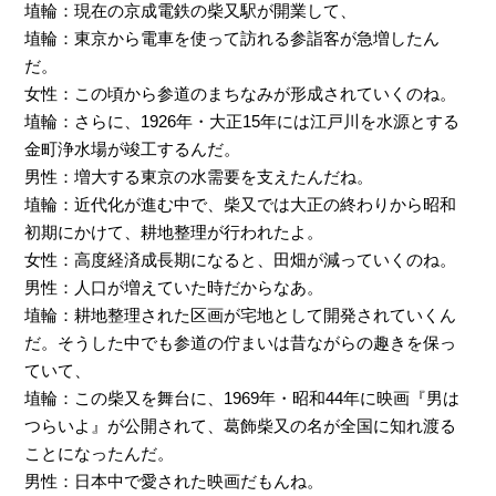
埴輪：現在の京成電鉄の柴又駅が開業して、
埴輪：東京から電車を使って訪れる参詣客が急増したん
だ。
女性：この頃から参道のまちなみが形成されていくのね。
埴輪：さらに、1926年・大正15年には江戸川を水源とする
金町浄水場が竣工するんだ。
男性：増大する東京の水需要を支えたんだね。
埴輪：近代化が進む中で、柴又では大正の終わりから昭和
初期にかけて、耕地整理が行われたよ。
女性：高度経済成長期になると、田畑が減っていくのね。
男性：人口が増えていた時だからなあ。
埴輪：耕地整理された区画が宅地として開発されていくん
だ。そうした中でも参道の佇まいは昔ながらの趣きを保っ
ていて、
埴輪：この柴又を舞台に、1969年・昭和44年に映画『男は
つらいよ』が公開されて、葛飾柴又の名が全国に知れ渡る
ことになったんだ。
男性：日本中で愛された映画だもんね。