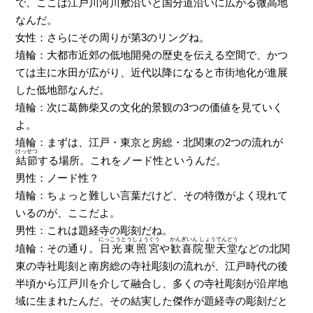
で、ここは江戸川河川敷沿いと国分道沿いに広がる微高地
なんだ。
女性：さらにその周りが第3のリングね。
埴輪：大都市近郊の低地開発の歴史を伝える空間で、かつ
ては主に水田が広がり、近代以降になると市街地化が進展
した低地部なんだ。
埴輪：次に葛飾柴又の文化的景観の3つの価値を見ていく
よ。
埴輪：まずは、江戸・東京と房総・北関東の2つの流れが
けっせつ
結節
する場所。これをノード性というんだ。
男性：ノード性？
埴輪：ちょっと難しい言葉だけど、その特徴がよく現れて
いるのが、ここだよ。
男性：これは題経寺の彫刻だね。
にっこうとうしょうぐう
かんぎいん しょうでんどう
埴輪：その通り。
日光東照宮
や
歓喜院聖天堂
などの北関
東の寺社彫刻と南房総の寺社彫刻の流れが、江戸時代の後
半頃から江戸川を介して融合し、多くの寺社彫刻が沿岸地
域に生まれたんだ。その結実した傑作が題経寺の彫刻だと