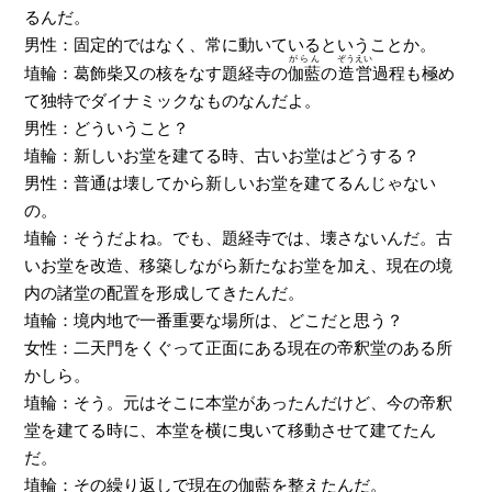
るんだ。
男性：固定的ではなく、常に動いているということか。
がらん
ぞうえい
埴輪：葛飾柴又の核をなす題経寺の
伽藍
の
造営
過程も極め
て独特でダイナミックなものなんだよ。
男性：どういうこと？
埴輪：新しいお堂を建てる時、古いお堂はどうする？
男性：普通は壊してから新しいお堂を建てるんじゃない
の。
埴輪：そうだよね。でも、題経寺では、壊さないんだ。古
いお堂を改造、移築しながら新たなお堂を加え、現在の境
内の諸堂の配置を形成してきたんだ。
埴輪：境内地で一番重要な場所は、どこだと思う？
女性：二天門をくぐって正面にある現在の帝釈堂のある所
かしら。
埴輪：そう。元はそこに本堂があったんだけど、今の帝釈
堂を建てる時に、本堂を横に曳いて移動させて建てたん
だ。
埴輪：その繰り返しで現在の伽藍を整えたんだ。