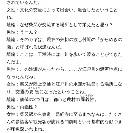
されているんだ。
女性：文化の交流によって出会い、融合したということ
ね。
埴輪：なぜ柴又が交流する場所として栄えたと思う？
男性：うーん？
埴輪：そのカギは、現在の矢切の渡し付近の「がらめきの
瀬」と呼ばれる浅瀬なんだ。
埴輪：ここは、干潮時には、川を歩いて渡ることができた
んだよ。
男性：この浅瀬があったから、ここが江戸川の渡河地点に
なったんだね。
女性：柴又が陸上交通と江戸川の水運が結節する場所にな
ようしょう
り、交通の
要衝
になったということね。
りょうぎせい
埴輪：価値の2つ目は、都市と農村の
両義性
。
男性：両義性？
女性：柴又駅から参道、題経寺に至るまちなみは、たくさ
んの参詣客や観光客が訪れる門前町という都市的な顔つき
が印象深いわよね。