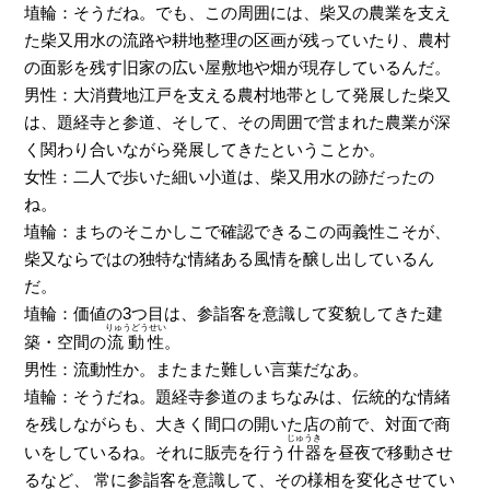
埴輪：そうだね。でも、この周囲には、柴又の農業を支え
た柴又用水の流路や耕地整理の区画が残っていたり、農村
の面影を残す旧家の広い屋敷地や畑が現存しているんだ。
男性：大消費地江戸を支える農村地帯として発展した柴又
は、題経寺と参道、そして、その周囲で営まれた農業が深
く関わり合いながら発展してきたということか。
女性：二人で歩いた細い小道は、柴又用水の跡だったの
ね。
埴輪：まちのそこかしこで確認できるこの両義性こそが、
柴又ならではの独特な情緒ある風情を醸し出しているん
だ。
埴輪：価値の3つ目は、参詣客を意識して変貌してきた建
りゅうどうせい
築・空間の
流動性
。
男性：流動性か。またまた難しい言葉だなあ。
埴輪：そうだね。題経寺参道のまちなみは、伝統的な情緒
を残しながらも、大きく間口の開いた店の前で、対面で商
じゅうき
いをしているね。それに販売を行う
什器
を昼夜で移動させ
るなど、 常に参詣客を意識して、その様相を変化させてい