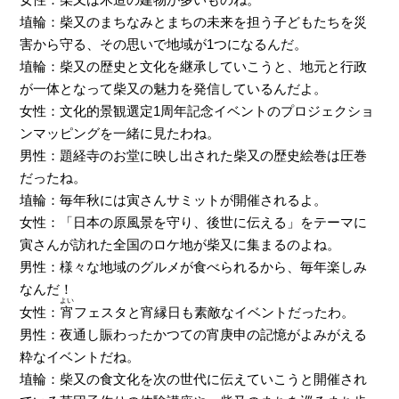
埴輪：柴又のまちなみとまちの未来を担う子どもたちを災
害から守る、その思いで地域が1つになるんだ。
埴輪：柴又の歴史と文化を継承していこうと、地元と行政
が一体となって柴又の魅力を発信しているんだよ。
女性：文化的景観選定1周年記念イベントのプロジェクショ
ンマッピングを一緒に見たわね。
男性：題経寺のお堂に映し出された柴又の歴史絵巻は圧巻
だったね。
埴輪：毎年秋には寅さんサミットが開催されるよ。
女性：「日本の原風景を守り、後世に伝える」をテーマに
寅さんが訪れた全国のロケ地が柴又に集まるのよね。
男性：様々な地域のグルメが食べられるから、毎年楽しみ
なんだ！
よい
女性：
宵
フェスタと宵縁日も素敵なイベントだったわ。
男性：夜通し賑わったかつての宵庚申の記憶がよみがえる
粋なイベントだね。
埴輪：柴又の食文化を次の世代に伝えていこうと開催され