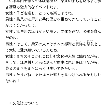
ている草団子作りの体験講座や、柴又のまちを巡るまち歩
き講座も魅力的なイベントだよ。
女性：子ども達も、とっても楽しそうね。
男性：柴又が江戸川と共に歴史を重ねてきたっていうこと
がよく分かったよ。
女性：江戸川の流れが人やモノ、文化を運び、名物を育ん
だのね。
いふ
さいれい
男性：そして、柴又の人々は水への感謝と
畏怖
を
祭礼
とし
て大切に受け継いでいるんだね。
女性：まちのそこかしこに佇む文化や人情に触れながら、
そして、江戸川とともに刻んだ歴史に思いをはせながら、
柴又のまちをまたゆっくり歩いてみたいわ。
男性：そうだね。また違った魅力を見つけられるかもしれ
ないね！
文化財について