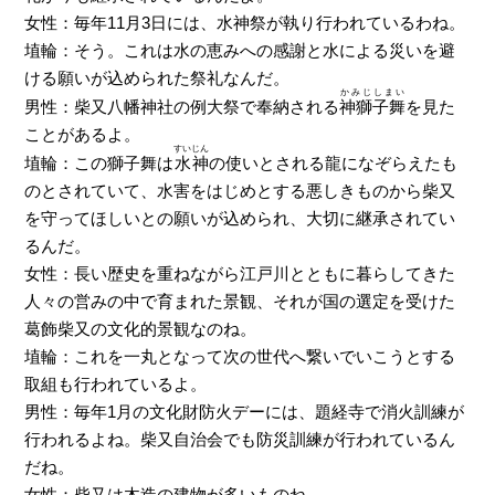
女性：毎年11月3日には、水神祭が執り行われているわね。
埴輪：そう。これは水の恵みへの感謝と水による災いを避
ける願いが込められた祭礼なんだ。
かみじしまい
男性：柴又八幡神社の例大祭で奉納される
神獅子舞
を見た
ことがあるよ。
すいじん
埴輪：この獅子舞は
水神
の使いとされる龍になぞらえたも
のとされていて、水害をはじめとする悪しきものから柴又
を守ってほしいとの願いが込められ、大切に継承されてい
るんだ。
女性：長い歴史を重ねながら江戸川とともに暮らしてきた
人々の営みの中で育まれた景観、それが国の選定を受けた
葛飾柴又の文化的景観なのね。
埴輪：これを一丸となって次の世代へ繋いでいこうとする
取組も行われているよ。
男性：毎年1月の文化財防火デーには、題経寺で消火訓練が
行われるよね。柴又自治会でも防災訓練が行われているん
だね。
女性：柴又は木造の建物が多いものね。