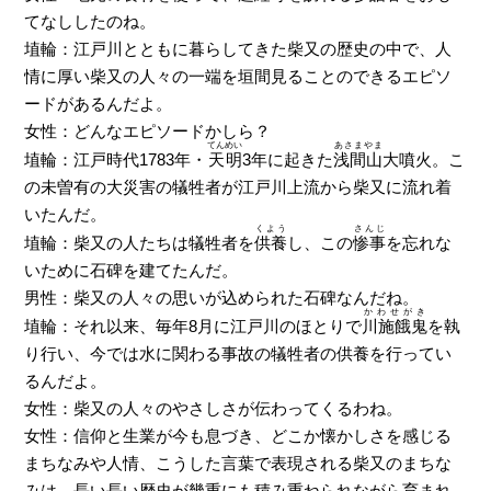
てなししたのね。
埴輪：江戸川とともに暮らしてきた柴又の歴史の中で、人
情に厚い柴又の人々の一端を垣間見ることのできるエピソ
ードがあるんだよ。
女性：どんなエピソードかしら？
てんめい
あさまやま
埴輪：江戸時代1783年・
天明
3年に起きた
浅間山
大噴火。こ
の未曽有の大災害の犠牲者が江戸川上流から柴又に流れ着
いたんだ。
くよう
さんじ
埴輪：柴又の人たちは犠牲者を
供養
し、この
惨事
を忘れな
いために石碑を建てたんだ。
男性：柴又の人々の思いが込められた石碑なんだね。
かわせがき
埴輪：それ以来、毎年8月に江戸川のほとりで
川施餓鬼
を執
り行い、今では水に関わる事故の犠牲者の供養を行ってい
るんだよ。
女性：柴又の人々のやさしさが伝わってくるわね。
女性：信仰と生業が今も息づき、どこか懐かしさを感じる
まちなみや人情、こうした言葉で表現される柴又のまちな
みは、長い長い歴史が幾重にも積み重ねられながら育まれ