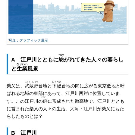
写真：グラフィック展示
つむ
A 江戸川とともに
紡
がれてきた人々の暮らし
なりわい
と
生業
風景
むさしの
しもうさ
柴又は、
武蔵野
台地と
下総
台地の間に広がる東京低地と呼
ばれる地域の東部にあって、江戸川西岸に位置していま
ほとり
す。この江戸川の
畔
に形成された微高地で、江戸川ととも
に営まれた柴又の人々の生活。大河・江戸川が柴又にもた
らしたものとは？
B 江戸川