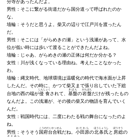
分寺があったんだよ。
男性：そこに繋がる街道だから国分道って呼ばれたのか
な。
埴輪：そうだと思うよ。柴又の辺りで江戸川を渡ったん
だ。
男性：そこには「がらめきの瀬」という浅瀬があって、水
位が低い時には歩いて渡ることができたんだよね。
埴輪：じゃあ、がらめきの瀬の正体は何だか分かる？
女性：川が浅くなっている理由ね。考えたことなかった
わ。
埴輪：縄文時代、地球環境は温暖化の時代で海水面が上昇
したんだ。その時に、かつて柴又まで張り出していた下総
しんしょく
きばん
がんばん
台地の西の端が
侵食
されて、
基盤
の
岩盤
だけが残ったもの
なんだよ。この浅瀬が、その後の柴又の物語を育んでいく
んだ。
女性：戦国時代には、二度にわたる戦の舞台になったのよ
ね。
こうのだいかっせん
おだわら
ほうじょうし
ぼうそう
男性：そうそう
国府台合戦
だね。
小田原
の
北条氏
と
房総
の
さとみし