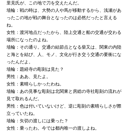
里見氏
が、この地で刀を交えたんだ。
埴輪：戦の時は、大勢の人や馬が移動するから、浅瀬があ
ったこの地が戦の舞台となったのは必然だったと言える
ね。
女性：渡河地点だったから、陸上交通と船の交通が交わる
場所になったのよね。
埴輪：その通り。交通の結節点となる柴又は、関東の内陸
と海とを結び、人、モノ、文化が行き交う交通の要衝にな
ったんだよ。
埴輪：題経寺の彫刻は見た？
男性：ああ、見たよ。
女性：素晴らしかったわね。
埴輪：あの見事な彫刻は北関東と房総の寺社彫刻の流れが
見て取れるんだ。
男性：色は付いていないけど、逆に彫刻の素晴らしさが際
立っていたね。
埴輪：矢切の渡しには乗った？
女性：乗ったわ。今では都内唯一の渡しよね。