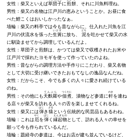
女性：柴又といえば
草団子
に
煎餅
、それに川魚料理ね。
男性：柴又の名物は江戸川の恵みということか。お昼に食
べた鯉こくはおいしかったなぁ。
埴輪：柴又の料亭では今も昔ながらに、仕入れた川魚を江
いけす
どろ
戸川の伏流水を張った
生簀
に放ち、
泥
を吐かせて柴又の水
に馴染ませてから調理しているんだよ。
女性：草団子と煎餅は、かつては柴又で収穫されたお米や
江戸川で採れたヨモギを使って作っていたのよね。
男性：昔ながらの調理方法や手作りにこだわり、柴又名物
として大切に受け継いできたおもてなしの逸品なんだね。
女性：だからこそ、今でも多くの人々に愛され続けている
のね。
てんぷら
つくだに
のき
男性：その他にも
天麩羅
や
佃煮
、漬物など参道に
軒
を連ね
る店々が柴又を訪れる人々の舌を楽しませてくれるね。
はじ
ざる
女性：柴又には
弾
き
猿
という伝統的な民芸品もあるわね。
やく
はじ
えんぎもの
埴輪：これは
厄
を
弾
く
縁起物
として、訪れる人々の幸せを
願って今も作られているんだ。
埴輪：題経寺の参道は、今はお店が建ち並んでいるけど、