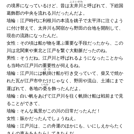
ふといがわ
の境界になっているけど、昔は
太井川
と呼ばれて、下総国
葛飾郡の中央を流れる川だったんだよ。
埴輪：江戸時代に利根川の本流を銚子で太平洋に注ぐよう
に付け替えて、太井川も関宿から野田の台地を開削して、
現在の流路になったんだ。
女性：その頃は船が物を運ぶ重要な手段だったから、この
川は北関東や東北と江戸を繋ぐ大動脈だったのね。
男性：そうだね。江戸川と呼ばれるようになったことから
も当時の江戸川の重要性が伺えるね。
ほか
埴輪：江戸川には
帆掛
け船が行き交っていて、柴又で焼か
れた瓦が江戸市中だけじゃなく、野田や流山、土浦にまで
いらか
運ばれて、各地の
甍
を飾ったんだよ。
埴輪：白い帆をあげて江戸川を往く帆掛け船は戦前まで見
ることができて、
埴輪：そんな風景がこの川の日常だったんだ！
女性：賑かだったんでしょうねえ。
埴輪：江戸川は、この舟運のほかにも、いにしえからたく
さんの恵みをもたらしてきたんだ。