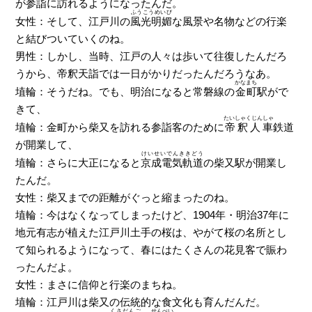
が参詣に訪れるようになったんだ。
ふうこうめいび
女性：そして、江戸川の
風光明媚
な風景や名物などの行楽
と結びついていくのね。
男性：しかし、当時、江戸の人々は歩いて往復したんだろ
うから、帝釈天詣では一日がかりだったんだろうなあ。
かなまち
埴輪：そうだね。でも、明治になると常磐線の
金町
駅がで
きて、
たいしゃくじんしゃ
埴輪：金町から柴又を訪れる参詣客のために
帝釈人車
鉄道
が開業して、
けいせいでんききどう
埴輪：さらに大正になると
京成電気軌道
の柴又駅が開業し
たんだ。
女性：柴又までの距離がぐっと縮まったのね。
埴輪：今はなくなってしまったけど、1904年・明治37年に
地元有志が植えた江戸川土手の桜は、やがて桜の名所とし
て知られるようになって、春にはたくさんの花見客で賑わ
ったんだよ。
女性：まさに信仰と行楽のまちね。
埴輪：江戸川は柴又の伝統的な食文化も育んだんだ。
くさだんご
せんべい