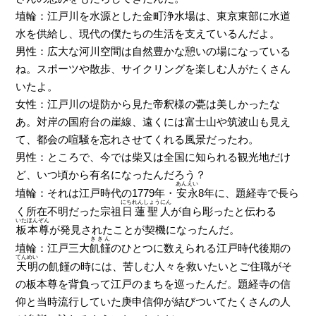
埴輪：江戸川を水源とした金町浄水場は、東京東部に水道
水を供給し、現代の僕たちの生活を支えているんだよ。
男性：広大な河川空間は自然豊かな憩いの場になっている
ね。スポーツや散歩、サイクリングを楽しむ人がたくさん
いたよ。
女性：江戸川の堤防から見た帝釈様の甍は美しかったな
あ。対岸の国府台の崖線、遠くには富士山や筑波山も見え
て、都会の喧騒を忘れさせてくれる風景だったわ。
男性：ところで、今では柴又は全国に知られる観光地だけ
ど、いつ頃から有名になったんだろう？
あんえい
埴輪：それは江戸時代の1779年・
安永
8年に、題経寺で長ら
にちれんしょうにん
く所在不明だった宗祖
日蓮聖人
が自ら彫ったと伝わる
いたほんぞん
板本尊
が発見されたことが契機になったんだ。
ききん
埴輪：江戸三大
飢饉
のひとつに数えられる江戸時代後期の
てんめい
天明
の飢饉の時には、苦しむ人々を救いたいとご住職がそ
の板本尊を背負って江戸のまちを巡ったんだ。題経寺の信
仰と当時流行していた庚申信仰が結びついてたくさんの人