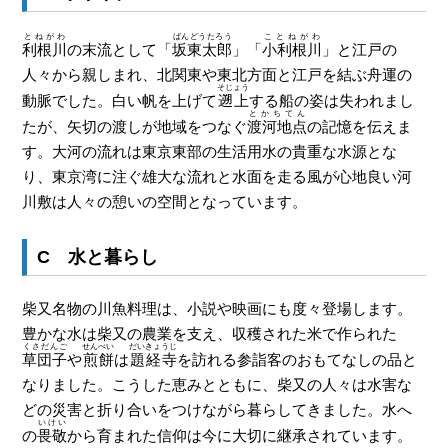
とねがわ
ばんどうたろう
ことねがわ
利根川
の末流として「
坂東太郎
」「
小利根川
」と江戸の
人々から親しまれ、北関東や東北方面と江戸を結ぶ舟運の
そじょう
動脈でした。白い帆を上げて
遡上
する船の姿は失われまし
とかちてん
たが、矢切の渡しが地域をつなぐ
渡河地点
の記憶を伝えま
す。大河の流れは東京東部の生活用水の貴重な水源とな
り、東京湾に注ぐ雄大な流れと水面を走る風が心地良い河
川敷は人々の憩いの空間となっています。
C 水と暮らし
柴又名物の川魚料理は、小説や映画にも度々登場します。
豊かな水は柴又の農業を支え、収穫された米で作られた
くさだんご
せんべい
だいきょうじ
草団子
や
煎餅
は
題経寺
を訪れる参詣客のおもてなしの品と
なりました。こうした恵みとともに、柴又の人々は水害な
どの災害と折り合いをつけながら暮らしてきました。水へ
いけい
の
畏敬
から育まれた信仰は今に大切に継承されています。