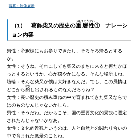
写真：映像展示
じゅうそうせい
（1） 葛飾柴又の歴史の
重層性
① ナレーシ
ョン内容
男性：帝釈様にもお参りできたし、そろそろ帰るとする
か。
女性：そうね。それにしても柴又のまちに来ると何だかほ
っとするというか、心が穏やかになる、そんな場所よね。
埴輪：そんな柴又が僕は大好きなんだ。でも、この風情は
かも
どこから
醸
し出されるものなんだろうね？
女性：長い歴史の積み重ねの中で育まれてきた柴又ならで
はのものなんじゃないかしら。
男性：そうだね。だからこそ、国の重要文化的景観に選定
されたんじゃないかなあ。
女性：文化的景観というのは、人と自然との関わり合いの
中で育まれた風景のことね。