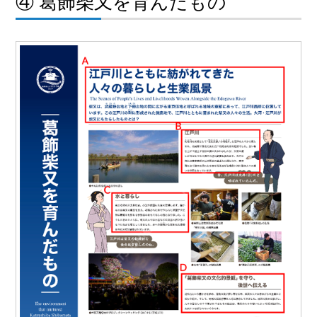
④ 葛飾柴又を育んだもの