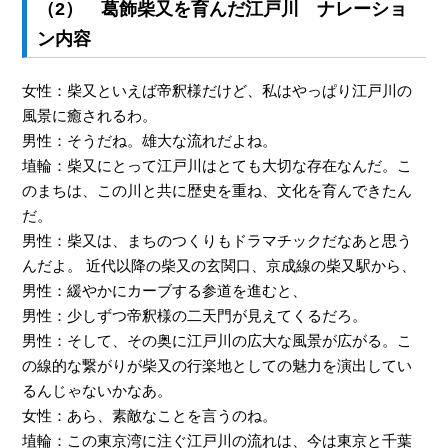
（2） 葛飾柴又を育んだ江戸川 ナレーショ
ン内容
女性：柴又といえば帝釈様だけど、私はやっぱり江戸川の
風景に癒されるわ。
男性：そうだね。雄大な流れだよね。
埴輪：柴又にとって江戸川はとても大切な存在なんだ。こ
のまちは、この川と共に歴史を重ね、文化を育んできたん
だ。
男性：柴又は、まちのつくりもドラマチックだなあと思う
んだよ。 近代以降の柴又の玄関口、京成線の柴又駅から、
男性：緩やかにカーブする参道を進むと、
男性：少しずつ帝釈様の二天門が見えてくるだろ。
男性：そして、その奥に江戸川の広大な風景が広がる。こ
の線的な繋がりが柴又の行楽地としての魅力を演出してい
るんじゃないかなあ。
女性：あら、素敵なことを言うのね。
埴輪：この東京湾に注ぐ江戸川の流れは、今は東京と千葉