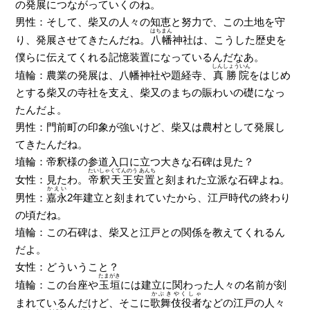
の発展につながっていくのね。
男性：そして、柴又の人々の知恵と努力で、この土地を守
はちまん
り、発展させてきたんだね。
八幡
神社は、こうした歴史を
僕らに伝えてくれる記憶装置になっているんだなあ。
しんしょういん
埴輪：農業の発展は、八幡神社や題経寺、
真勝院
をはじめ
とする柴又の寺社を支え、柴又のまちの賑わいの礎になっ
たんだよ。
男性：門前町の印象が強いけど、柴又は農村として発展し
てきたんだね。
埴輪：帝釈様の参道入口に立つ大きな石碑は見た？
たいしゃくてんのう あんち
女性：見たわ。
帝釈天王安置
と刻まれた立派な石碑よね。
かえい
男性：
嘉永
2年建立と刻まれていたから、江戸時代の終わり
の頃だね。
埴輪：この石碑は、柴又と江戸との関係を教えてくれるん
だよ。
女性：どういうこと？
たまがき
埴輪：この台座や
玉垣
には建立に関わった人々の名前が刻
かぶきやくしゃ
まれているんだけど、そこに
歌舞伎役者
などの江戸の人々