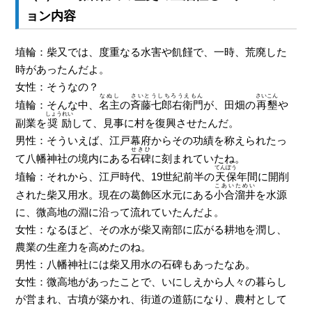
ョン内容
埴輪：柴又では、度重なる水害や飢饉で、一時、荒廃した
時があったんだよ。
女性：そうなの？
なぬし
さいとうしちろうえもん
さいこん
埴輪：そんな中、
名主
の
斉藤七郎右衛門
が、田畑の
再墾
や
しょうれい
副業を
奨励
して、見事に村を復興させたんだ。
男性：そういえば、江戸幕府からその功績を称えられたっ
せきひ
て八幡神社の境内にある
石碑
に刻まれていたね。
てんぽう
埴輪：それから、江戸時代、19世紀前半の
天保
年間に開削
こあいためい
された柴又用水。現在の葛飾区水元にある
小合溜井
を水源
に、微高地の淵に沿って流れていたんだよ。
女性：なるほど、その水が柴又南部に広がる耕地を潤し、
農業の生産力を高めたのね。
男性：八幡神社には柴又用水の石碑もあったなあ。
女性：微高地があったことで、いにしえから人々の暮らし
が営まれ、古墳が築かれ、街道の道筋になり、農村として