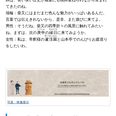
てきたのね。
埴輪：柴又にはまだまだ色んな魅力がいっぱいあるんだ。
言葉では伝えきれないから、是非、また遊びに来てよ。
男性：そうだね。柴又の四季折々の風景に触れてみたい
こうしん
えんにち
ね。まずは、次の
庚申
の
縁日
に来てみようか。
すいけいえん
女性：私は、帝釈様の
邃渓園
と山本亭でのんびりお庭巡り
をしたいわ。
写真：映像展示