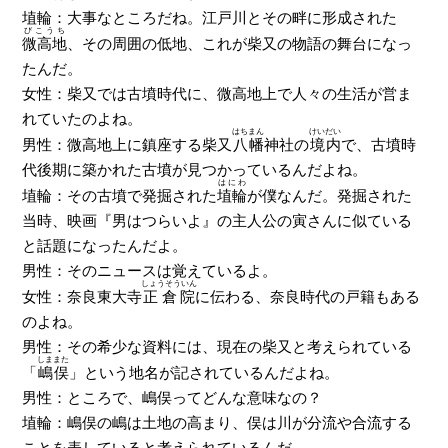
埴輪：大事なところだね。江戸川とその畔に形成された
びこうち
微高地
、その周囲の低地、これが柴又の物語の舞台になっ
たんだ。
女性：柴又では古墳時代に、微高地上で人々の生活が営ま
れていたのよね。
はちまん
けいだい
男性：微高地上に鎮座する柴又
八幡
神社の
境内
で、古墳時
代後期に築かれた古墳が見つかっているんだよね。
はにわ
埴輪：その古墳で発掘された
埴輪
が僕なんだ。発掘された
当時、映画『男はつらいよ』の主人公の寅さんに似ている
と話題になったんだよ。
男性：そのニュースは覚えているよ。
しょうそういん
女性：奈良東大寺
正倉院
に伝わる、奈良時代の戸籍もある
のよね。
男性：その希少な資料には、現在の柴又と考えられている
しままた
「
嶋俣
」という地名が記されているんだよね。
男性：ところで、嶋俣ってどんな意味なの？
埴輪：嶋俣の嶋は土地の高まり、俣は川が分流や合流する
ことを表していると考えられているんだ。