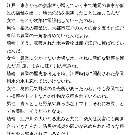
江戸・東京からの参詣客が増えていく中で地元の農家が仮
設の店舗を出し、地元の品を振舞ったことに始まるんだ。
女性：それが次第に常設化していったのね。
男性：柴又の農業は、大都市江戸の人々の食を支えた江戸
東部の農業の一角を占めていたんだよね。
埴輪：そう。収穫された米や青物は船で江戸に運ばれてい
たんだ。
女性：農業に欠かせない大切な水、それに新鮮な野菜を運
しゅううん
んだ
舟運
、まさに江戸川の恵みね。
埴輪：農業の歴史を考える時、江戸時代に開削された柴又
用水の水も忘れてはいけないね。
女性：葛飾元気野菜の直売所があったわね。今も柴又では
小松菜やトマトなどの作物が収穫されているのね。
男性：青々とした野菜や真っ赤なトマト、それに枝豆、と
ても美味しそうだったなぁ。
埴輪：江戸川の大いなる恵みと共に、柴又は災害にも向き
合ってきたんだ。防災や減災の願いが込められた様々な祭
礼が今も継承されているんだよ。