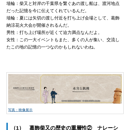
埴輪：柴又と対岸の千葉県を繋ぐあの渡し船は、渡河地点
だった記憶を今に伝えてくれているんだ。
埴輪：夏には矢切の渡し付近を打ち上げ会場として、葛飾
納涼花火大会が開催されるんだ。
男性：打ち上げ場所が近くて迫力満点なんだよ。
女性：この一大イベントもまた、多くの人が集い、交流し
たこの地の記憶の一つなのかもしれないわね。
写真：映像展示
（1） 葛飾柴又の歴史の重層性② ナレーシ