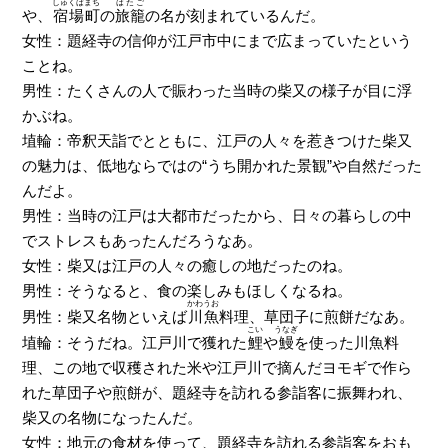
しゅくばまち
はたご
や、
宿場町
の
旅籠
の名が刻まれているんだ。
女性：題経寺の信仰が江戸市中にまで広まっていたという
ことね。
男性：たくさんの人で賑わった当時の柴又の様子が目に浮
かぶね。
埴輪：帝釈天詣でとともに、江戸の人々を惹きつけた柴又
の魅力は、低地ならではの“うち開かれた景観”や自然だった
んだよ。
男性：当時の江戸は大都市だったから、日々の暮らしの中
でストレスもあったんだろうなあ。
女性：柴又は江戸の人々の癒しの地だったのね。
男性：そうなると、食の楽しみもほしくなるね。
かわうお
男性：柴又名物といえば
川魚
料理、草団子に煎餅だなあ。
こい
うなぎ
埴輪：そうだね。江戸川で獲れた
鯉
や
鰻
を使った川魚料
理、この地で収穫された米や江戸川で摘んだヨモギで作ら
れた草団子や煎餅が、題経寺を訪れる参詣客に振舞われ、
柴又の名物になったんだ。
女性：地元の食材を使って、題経寺を訪れる参詣客をおも