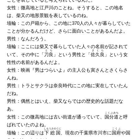
女性：微高地と江戸川のことね。そうすると、この地名
は、柴又の地形景観を表しているのね。
埴輪：この戸籍から、この地に370人の人々が暮らしていた
ことが分かるんだけど、さらに面白いことがあるんだよ。
男性：なんだろう。
埴輪：ここには柴又で暮らしていた人々の名前が記されて
とら
さくら
いて、その中に「
刀良
」という男性と「
佐久良
」という女
性性の名前があるんだよ。
女性：映画『男はつらいよ』の主人公も寅さんとさくらさ
んね。
男性：トラとサクラは奈良時代にこの地に実在していたん
だね。
男性：偶然とはいえ、柴又ならではの歴史的な話題だな
あ。
こくぶみち
女性：この微高地には古い街道が通っていて、
国分道
と呼
ばれていたのよね。
しもうさのくに
こくふ
埴輪：この辺りは
下総国
、現在の千葉県市川市に
国府
や国