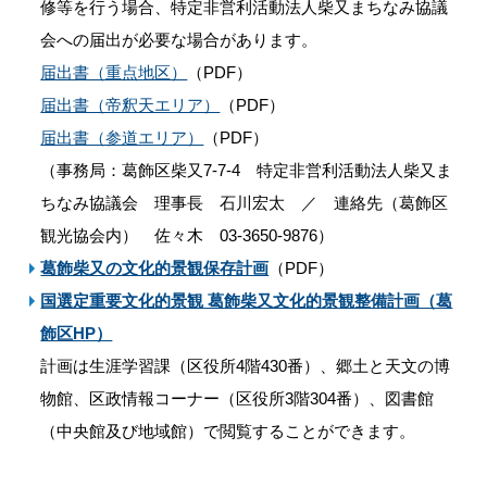
修等を行う場合、特定非営利活動法人柴又まちなみ協議
会への届出が必要な場合があります。
届出書（重点地区）
（PDF）
届出書（帝釈天エリア）
（PDF）
届出書（参道エリア）
（PDF）
（事務局：葛飾区柴又7-7-4 特定非営利活動法人柴又ま
ちなみ協議会 理事長 石川宏太 ／ 連絡先（葛飾区
観光協会内） 佐々木 03-3650-9876）
葛飾柴又の文化的景観保存計画
（PDF）
国選定重要文化的景観 葛飾柴又文化的景観整備計画（葛
飾区HP）
計画は生涯学習課（区役所4階430番）、郷土と天文の博
物館、区政情報コーナー（区役所3階304番）、図書館
（中央館及び地域館）で閲覧することができます。