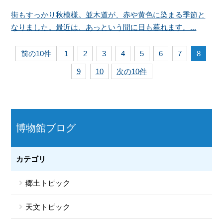
街もすっかり秋模様。並木道が、赤や黄色に染まる季節と
なりました。最近は、あっという間に日も暮れます。...
前の10件
1
2
3
4
5
6
7
8
9
10
次の10件
博物館ブログ
カテゴリ
郷土トピック
天文トピック