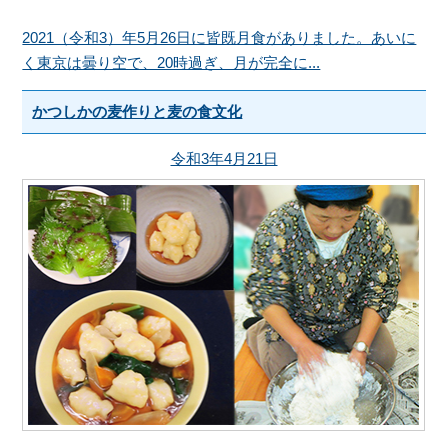
2021（令和3）年5月26日に皆既月食がありました。あいに
く東京は曇り空で、20時過ぎ、月が完全に...
かつしかの麦作りと麦の食文化
令和3年4月21日