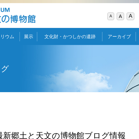
A
A
A
タリウム
展示
文化財・かつしかの遺跡
アーカイブ
ログ
最新郷土と天文の博物館ブログ情報