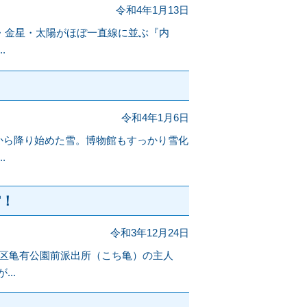
令和4年1月13日
地球・金星・太陽がほぼ一直線に並ぶ『内
.
令和4年1月6日
頃から降り始めた雪。博物館もすっかり雪化
.
館！
令和3年12月24日
飾区亀有公園前派出所（こち亀）の主人
..