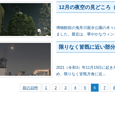
12月の夜空の見どころ（
博物館前の曳舟川親水公園の木々
ました。最近は、華やかなウィンター
限りなく皆既に近い部分月
2021（令和3）年11月19日に
め、限りなく皆既月食に近...
前の10件
1
2
3
4
5
6
7