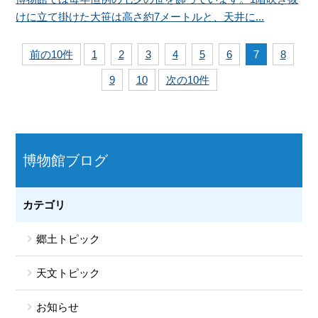
けに立て掛けた大笹は高さ約7メートルと、天井に...
前の10件
1
2
3
4
5
6
7
8
9
10
次の10件
博物館ブログ
カテゴリ
郷土トピック
天文トピック
お知らせ