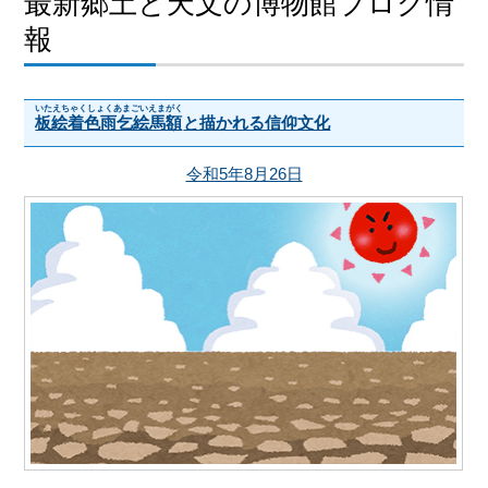
最新郷土と天文の博物館ブログ情
報
いたえちゃくしょくあまごいえまがく
板絵着色雨乞絵馬額
と描かれる信仰文化
令和5年8月26日