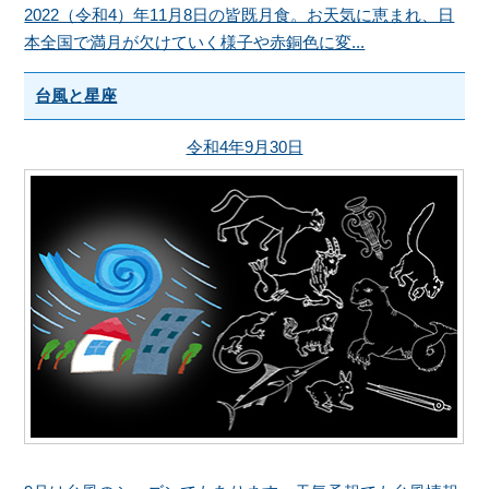
2022（令和4）年11月8日の皆既月食。お天気に恵まれ、日
本全国で満月が欠けていく様子や赤銅色に変...
台風と星座
令和4年9月30日