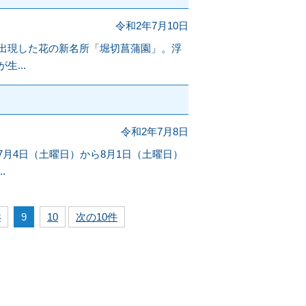
令和2年7月10日
出現した花の新名所「堀切菖蒲園」。浮
...
。
令和2年7月8日
月4日（土曜日）から8月1日（土曜日）
.
8
9
10
次の10件