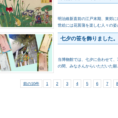
明治維新直前の江戸末期、東郊に
世絵には花菖蒲を楽しむ人々の姿が生
七夕の笹を飾りました
当博物館では、七夕に合わせて、7
の間、みなさんからいただいた願..
前の10件
1
2
3
4
5
6
7