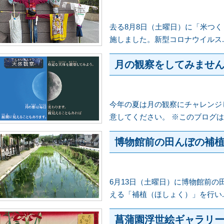
去る8月8日（土曜日）に「米つく
施しました。新型コロナウイルス..
月の観察をしてみませんか
今年の夏は月の観察にチャレンジ
意してください。 ※このブログは、
博物館前の田んぼの補
6月13日（土曜日）に博物館前
える「補植（ほしょく）」を行い..
菖蒲園浮世絵ギャラリ