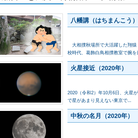
八幡講（はちまんこう
大相撲秋場所で大活躍した翔猿
校時代、葛飾白鳥相撲教室で腕を磨い
火星接近（2020年）
2020（令和2）年10月6日、
で星があまり見えない東京で...
中秋の名月（2020年）