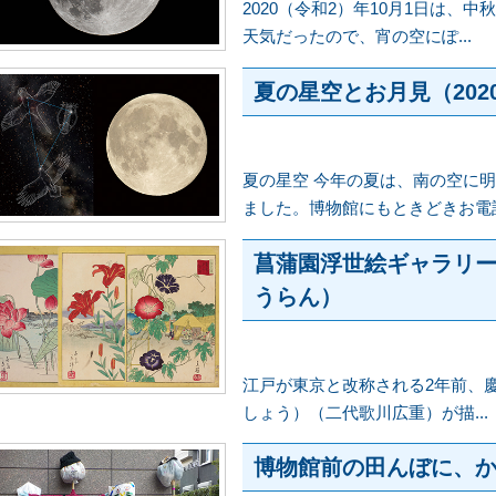
2020（令和2）年10月1日は
天気だったので、宵の空にぽ...
夏の星空とお月見（202
夏の星空 今年の夏は、南の空に
ました。博物館にもときどきお電話.
菖蒲園浮世絵ギャラリ
うらん）
江戸が東京と改称される2年前、慶
しょう）（二代歌川広重）が描...
博物館前の田んぼに、