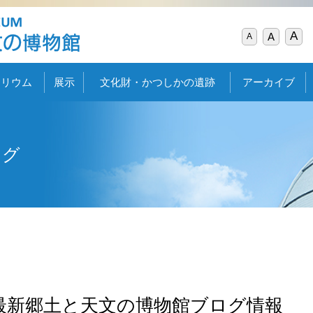
A
A
A
タリウム
展示
文化財・かつしかの遺跡
アーカイブ
ログ
最新郷土と天文の博物館ブログ情報