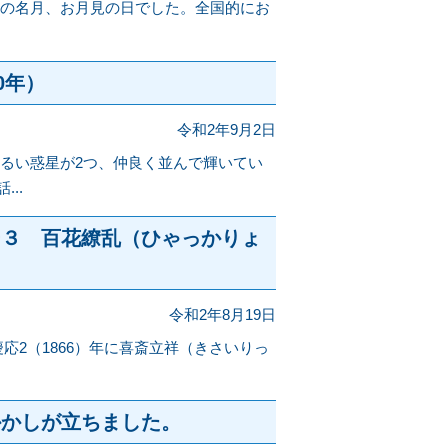
、中秋の名月、お月見の日でした。全国的にお
0年）
令和2年9月2日
明るい惑星が2つ、仲良く並んで輝いてい
..
ー３ 百花繚乱（ひゃっかりょ
令和2年8月19日
応2（1866）年に喜斎立祥（きさいりっ
かかしが立ちました。